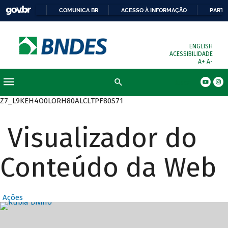
COMUNICA BR
ACESSO À INFORMAÇÃO
PARTI
ENGLISH
ACESSIBILIDADE
A+
A-
Busca
Z7_L9KEH4O0LORH80ALCLTPF80S71
Visualizador do
Conteúdo da Web
Ações
Destaques Prin