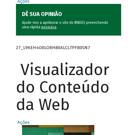
Ações
DÊ SUA OPINIÃO
Ajude-nos a aprimorar o site do BNDES preenchendo
uma rápida
pesquisa
.
Z7_L9KEH4O0LORH80ALCLTPF80SN7
Visualizador
do Conteúdo
da Web
Ações