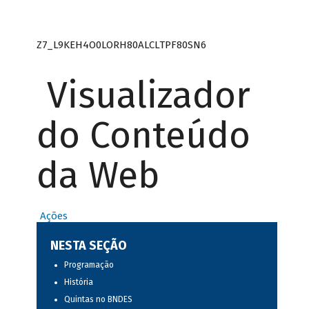
Z7_L9KEH4O0LORH80ALCLTPF80SN6
Visualizador
do Conteúdo
da Web
Ações
NESTA SEÇÃO
Programação
História
Quintas no BNDES