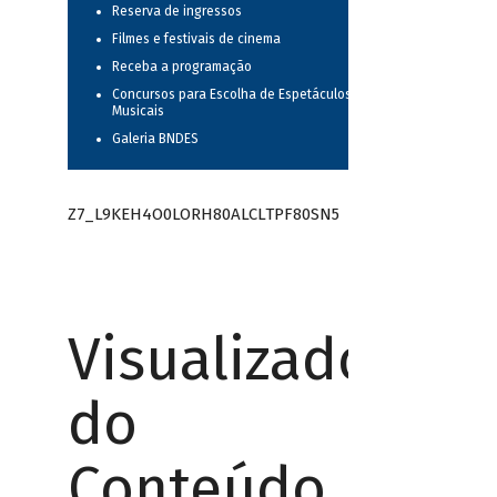
Reserva de ingressos
Filmes e festivais de cinema
Receba a programação
Concursos para Escolha de Espetáculos
Musicais
Galeria BNDES
Z7_L9KEH4O0LORH80ALCLTPF80SN5
Visualizador
do
Conteúdo