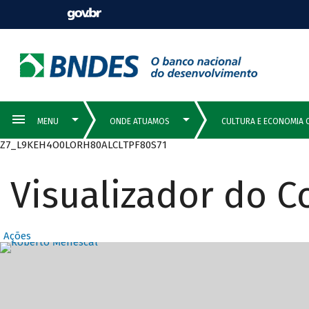
Z7_L9KEH4O0LORH80ALCLTPF80S71
Visualizador do 
Ações
Destaques Prin