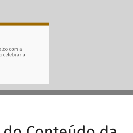
alco com a
a celebrar a
r do Conteúdo da