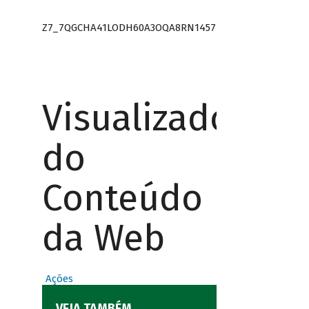
Z7_7QGCHA41LODH60A3OQA8RN1457
Visualizador
do
Conteúdo
da Web
Ações
VEJA TAMBÉM