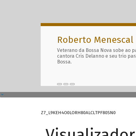
Roberto Menescal
Veterano da Bossa Nova sobe ao p
cantora Cris Delanno e seu trio par
Bossa.
Z7_L9KEH4O0LORH80ALCLTPF80SN0
Visualizado