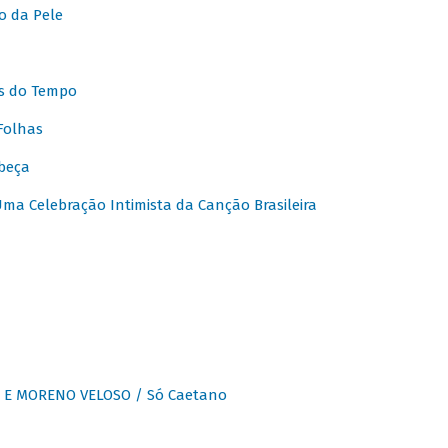
o da Pele
s do Tempo
Folhas
beça
a Celebração Intimista da Canção Brasileira
E MORENO VELOSO / Só Caetano