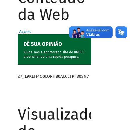
da Web
Ações
DÊ SUA OPINIÃO
Ajude-nos a aprimorar o site do BNDES
preenchendo uma rápida
pesquisa
.
Z7_L9KEH4O0LORH80ALCLTPF80SN7
Visualizador