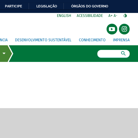
PARTICIPE
LEGISLAÇÃO
ÓRGÃOS DO GOVERNO
⁣
ENGLISH
ACESSIBILIDADE
A+
A-
NCIA
DESENVOLVIMENTO SUSTENTÁVEL
CONHECIMENTO
IMPRENSA
Busca
gem de tela