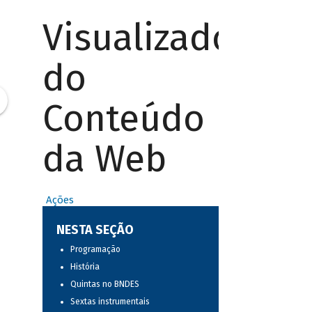
Visualizador
do
Conteúdo
da Web
Ações
NESTA SEÇÃO
Programação
História
Quintas no BNDES
Sextas instrumentais