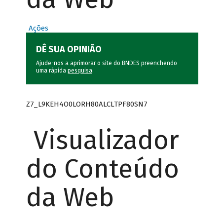
Ações
DÊ SUA OPINIÃO
Ajude-nos a aprimorar o site do BNDES preenchendo
uma rápida
pesquisa
.
Z7_L9KEH4O0LORH80ALCLTPF80SN7
Visualizador
do Conteúdo
da Web