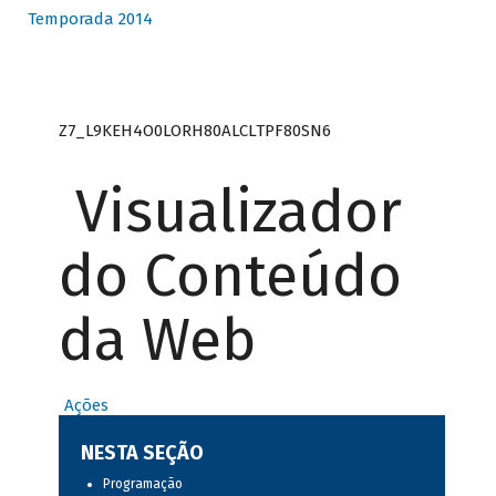
Temporada 2014
Z7_L9KEH4O0LORH80ALCLTPF80SN6
Visualizador
do Conteúdo
da Web
Ações
NESTA SEÇÃO
Programação