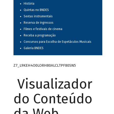
História
Quintas no BNDES
Sextas instrumentais
Reserva de ingressos
Filmes e festivais de cinema
Receba a programação
Concursos para Escolha de Espetáculos Musicais
Galeria BNDES
Z7_L9KEH4O0LORH80ALCLTPF80SN5
Visualizador
do Conteúdo
da Web