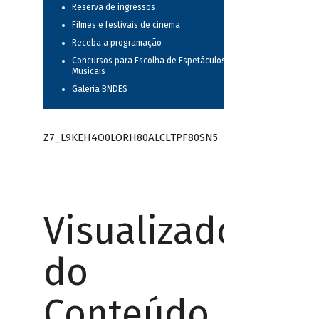
Reserva de ingressos
Filmes e festivais de cinema
Receba a programação
Concursos para Escolha de Espetáculos
Musicais
Galeria BNDES
Z7_L9KEH4O0LORH80ALCLTPF80SN5
Visualizador
do
Conteúdo