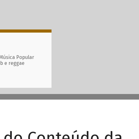
 Música Popular
ub e reggae
r do Conteúdo da