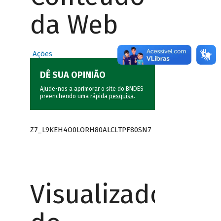
da Web
Ações
DÊ SUA OPINIÃO
Ajude-nos a aprimorar o site do BNDES
preenchendo uma rápida
pesquisa
.
Z7_L9KEH4O0LORH80ALCLTPF80SN7
Visualizador