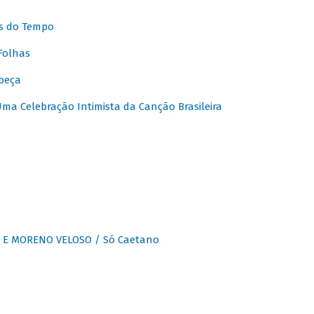
s do Tempo
Folhas
beça
a Celebração Intimista da Canção Brasileira
E MORENO VELOSO / Só Caetano