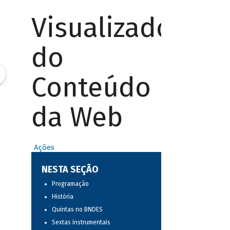
Visualizador
do
Conteúdo
da Web
Ações
NESTA SEÇÃO
Programação
História
Quintas no BNDES
Sextas instrumentais