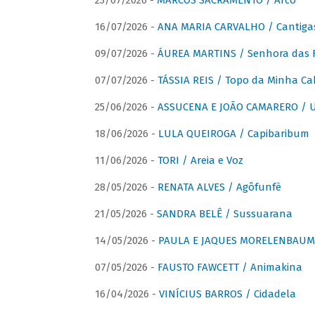
23/07/2026 -
MARCOS SACRAMENTO / Arco
16/07/2026 -
ANA MARIA CARVALHO / Cantiga
09/07/2026 -
ÁUREA MARTINS / Senhora das 
07/07/2026 -
TÁSSIA REIS / Topo da Minha Ca
25/06/2026 -
ASSUCENA E JOÃO CAMARERO / Um
18/06/2026 -
LULA QUEIROGA / Capibaribum
11/06/2026 -
TORI / Areia e Voz
28/05/2026 -
RENATA ALVES / Agôfunfè
21/05/2026 -
SANDRA BELÊ / Sussuarana
14/05/2026 -
PAULA E JAQUES MORELENBAUM 
07/05/2026 -
FAUSTO FAWCETT / Animakina
16/04/2026 -
VINÍCIUS BARROS / Cidadela