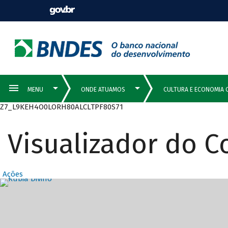
Z7_L9KEH4O0LORH80ALCLTPF80S71
Visualizador do 
Ações
Destaques Prin