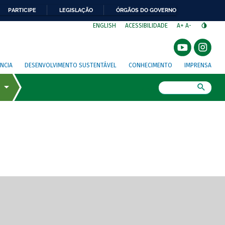
PARTICIPE
LEGISLAÇÃO
ÓRGÃOS DO GOVERNO
⁣
ENGLISH
ACESSIBILIDADE
A+
A-
NCIA
DESENVOLVIMENTO SUSTENTÁVEL
CONHECIMENTO
IMPRENSA
Busca
gem de tela