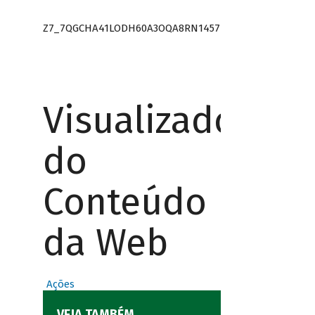
Z7_7QGCHA41LODH60A3OQA8RN1457
Visualizador
do
Conteúdo
da Web
Ações
VEJA TAMBÉM