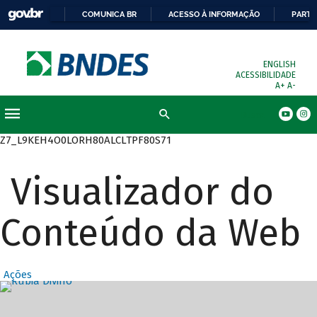
COMUNICA BR
ACESSO À INFORMAÇÃO
PARTI
ENGLISH
ACESSIBILIDADE
A+
A-
Busca
Z7_L9KEH4O0LORH80ALCLTPF80S71
Visualizador do
Conteúdo da Web
Ações
Destaques Prin