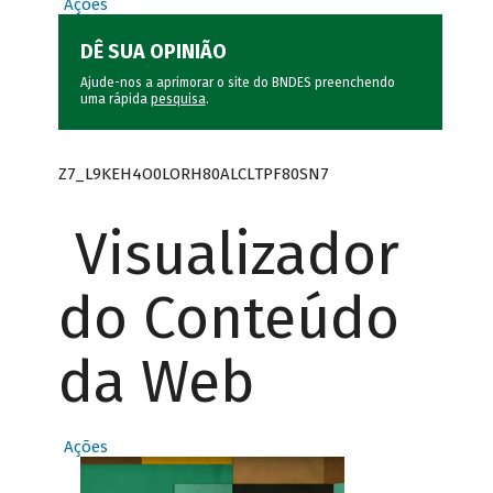
Ações
DÊ SUA OPINIÃO
Ajude-nos a aprimorar o site do BNDES preenchendo
uma rápida
pesquisa
.
Z7_L9KEH4O0LORH80ALCLTPF80SN7
Visualizador
do Conteúdo
da Web
Ações