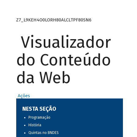
Z7_L9KEH4O0LORH80ALCLTPF80SN6
Visualizador
do Conteúdo
da Web
Ações
NESTA SEÇÃO
Programação
História
Quintas no BNDES