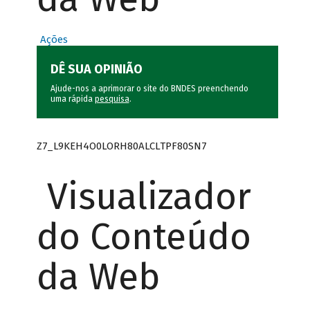
Ações
DÊ SUA OPINIÃO
Ajude-nos a aprimorar o site do BNDES preenchendo
uma rápida
pesquisa
.
Z7_L9KEH4O0LORH80ALCLTPF80SN7
Visualizador
do Conteúdo
da Web