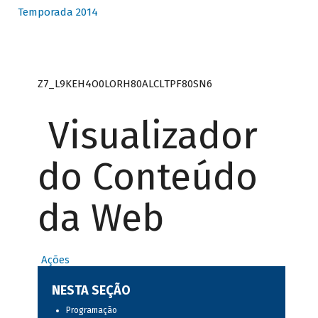
Temporada 2014
Z7_L9KEH4O0LORH80ALCLTPF80SN6
Visualizador
do Conteúdo
da Web
Ações
NESTA SEÇÃO
Programação