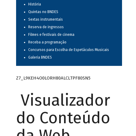
História
Quintas no BNDES
Sextas instrumentais
Reserva de ingressos
Filmes e festivais de cinema
Receba a programação
Concursos para Escolha de Espetáculos Musicais
Galeria BNDES
Z7_L9KEH4O0LORH80ALCLTPF80SN5
Visualizador
do Conteúdo
da Web