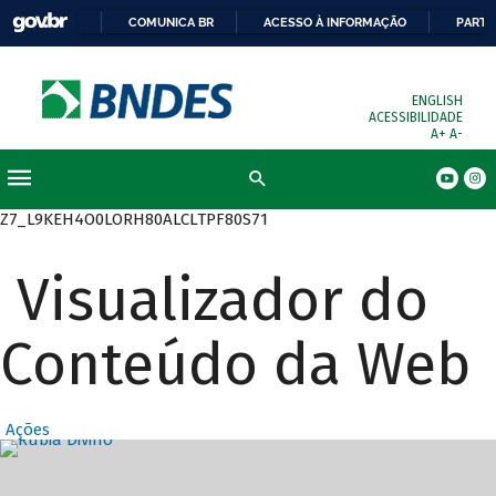
COMUNICA BR
ACESSO À INFORMAÇÃO
PARTI
ENGLISH
ACESSIBILIDADE
A+
A-
Busca
Z7_L9KEH4O0LORH80ALCLTPF80S71
Visualizador do
Conteúdo da Web
Ações
Destaques Prin