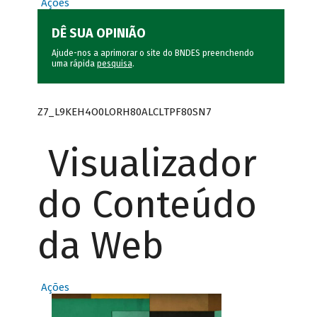
Ações
DÊ SUA OPINIÃO
Ajude-nos a aprimorar o site do BNDES preenchendo
uma rápida
pesquisa
.
Z7_L9KEH4O0LORH80ALCLTPF80SN7
Visualizador
do Conteúdo
da Web
Ações