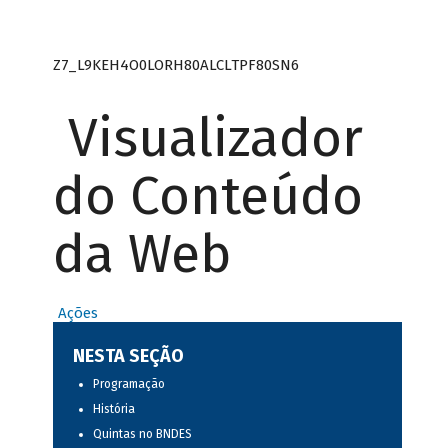
Z7_L9KEH4O0LORH80ALCLTPF80SN6
Visualizador
do Conteúdo
da Web
Ações
NESTA SEÇÃO
Programação
História
Quintas no BNDES