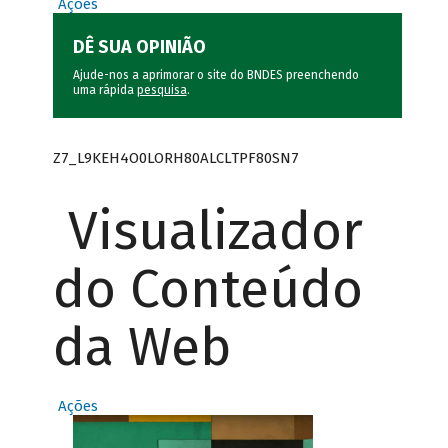
Ações
DÊ SUA OPINIÃO
Ajude-nos a aprimorar o site do BNDES preenchendo
uma rápida
pesquisa
.
Z7_L9KEH4O0LORH80ALCLTPF80SN7
Visualizador
do Conteúdo
da Web
Ações