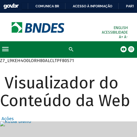
COMUNICA BR
ACESSO À INFORMAÇÃO
PARTI
ENGLISH
ACESSIBILIDADE
A+
A-
Busca
Z7_L9KEH4O0LORH80ALCLTPF80S71
Visualizador do
Conteúdo da Web
Ações
Destaques Prin