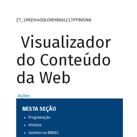
Z7_L9KEH4O0LORH80ALCLTPF80SN6
Visualizador
do Conteúdo
da Web
Ações
NESTA SEÇÃO
Programação
História
Quintas no BNDES