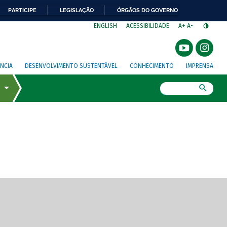
PARTICIPE
LEGISLAÇÃO
ÓRGÃOS DO GOVERNO
⁣
ENGLISH
ACESSIBILIDADE
A+
A-
NCIA
DESENVOLVIMENTO SUSTENTÁVEL
CONHECIMENTO
IMPRENSA
Busca
gem de tela