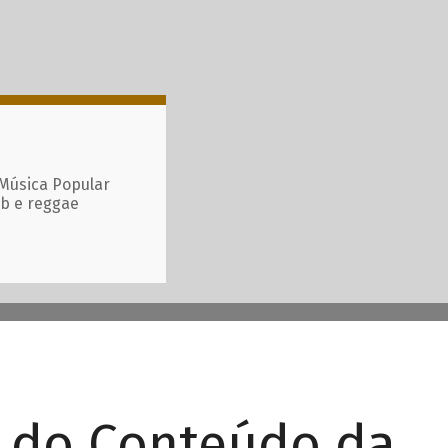
 Música Popular
ub e reggae
r do Conteúdo da