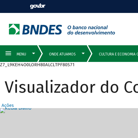
Z7_L9KEH4O0LORH80ALCLTPF80S71
Visualizador do 
Ações
Destaques Prin