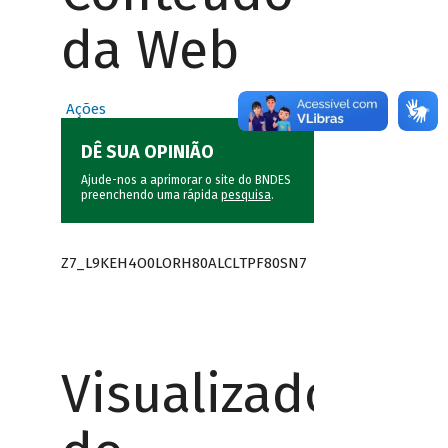
da Web
Ações
DÊ SUA OPINIÃO
Ajude-nos a aprimorar o site do BNDES
preenchendo uma rápida
pesquisa
.
Z7_L9KEH4O0LORH80ALCLTPF80SN7
Visualizador