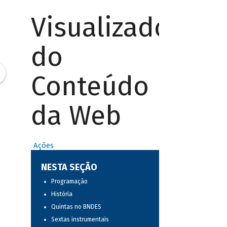
Visualizador
do
Conteúdo
da Web
Ações
NESTA SEÇÃO
Programação
História
Quintas no BNDES
Sextas instrumentais