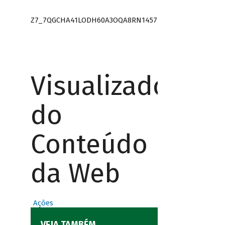
Z7_7QGCHA41LODH60A3OQA8RN1457
Visualizador
do
Conteúdo
da Web
Ações
VEJA TAMBÉM