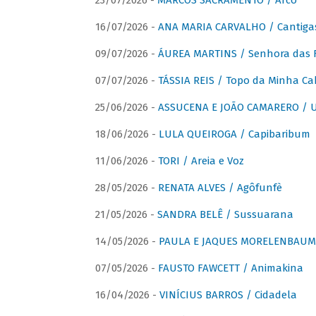
23/07/2026 -
MARCOS SACRAMENTO / Arco
16/07/2026 -
ANA MARIA CARVALHO / Cantiga
09/07/2026 -
ÁUREA MARTINS / Senhora das 
07/07/2026 -
TÁSSIA REIS / Topo da Minha Ca
25/06/2026 -
ASSUCENA E JOÃO CAMARERO / Um
18/06/2026 -
LULA QUEIROGA / Capibaribum
11/06/2026 -
TORI / Areia e Voz
28/05/2026 -
RENATA ALVES / Agôfunfè
21/05/2026 -
SANDRA BELÊ / Sussuarana
14/05/2026 -
PAULA E JAQUES MORELENBAUM 
07/05/2026 -
FAUSTO FAWCETT / Animakina
16/04/2026 -
VINÍCIUS BARROS / Cidadela