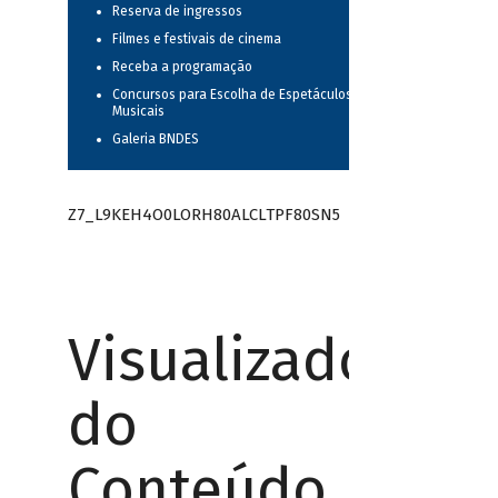
Reserva de ingressos
Filmes e festivais de cinema
Receba a programação
Concursos para Escolha de Espetáculos
Musicais
Galeria BNDES
Z7_L9KEH4O0LORH80ALCLTPF80SN5
Visualizador
do
Conteúdo