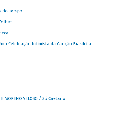
s do Tempo
Folhas
beça
a Celebração Intimista da Canção Brasileira
E MORENO VELOSO / Só Caetano