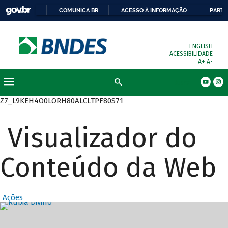
COMUNICA BR
ACESSO À INFORMAÇÃO
PARTI
ENGLISH
ACESSIBILIDADE
A+
A-
Busca
Z7_L9KEH4O0LORH80ALCLTPF80S71
Visualizador do
Conteúdo da Web
Ações
Destaques Prin