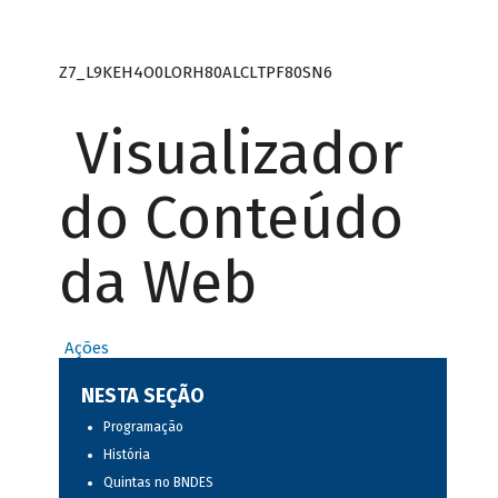
Z7_L9KEH4O0LORH80ALCLTPF80SN6
Visualizador
do Conteúdo
da Web
Ações
NESTA SEÇÃO
Programação
História
Quintas no BNDES