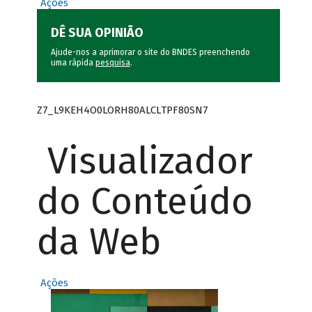
Ações
DÊ SUA OPINIÃO
Ajude-nos a aprimorar o site do BNDES preenchendo
uma rápida
pesquisa
.
Z7_L9KEH4O0LORH80ALCLTPF80SN7
Visualizador
do Conteúdo
da Web
Ações