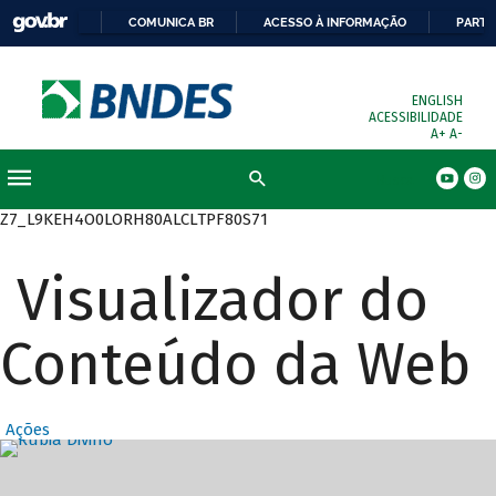
COMUNICA BR
ACESSO À INFORMAÇÃO
PARTI
ENGLISH
ACESSIBILIDADE
A+
A-
Busca
Z7_L9KEH4O0LORH80ALCLTPF80S71
Visualizador do
Conteúdo da Web
Ações
Destaques Prin