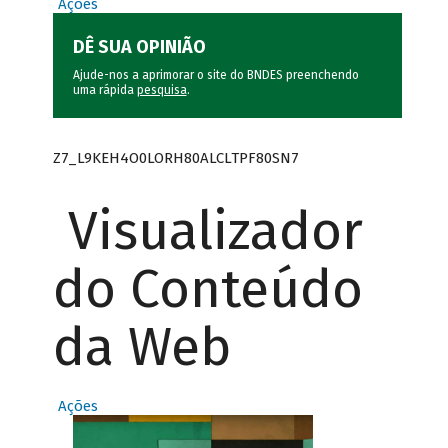
Ações
DÊ SUA OPINIÃO
Ajude-nos a aprimorar o site do BNDES preenchendo
uma rápida
pesquisa
.
Z7_L9KEH4O0LORH80ALCLTPF80SN7
Visualizador
do Conteúdo
da Web
Ações