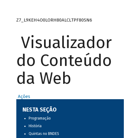
Z7_L9KEH4O0LORH80ALCLTPF80SN6
Visualizador
do Conteúdo
da Web
Ações
NESTA SEÇÃO
Programação
História
Quintas no BNDES