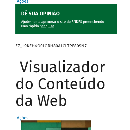
Ações
DÊ SUA OPINIÃO
Ajude-nos a aprimorar o site do BNDES preenchendo
uma rápida
pesquisa
.
Z7_L9KEH4O0LORH80ALCLTPF80SN7
Visualizador
do Conteúdo
da Web
Ações