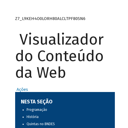
Z7_L9KEH4O0LORH80ALCLTPF80SN6
Visualizador
do Conteúdo
da Web
Ações
NESTA SEÇÃO
Programação
História
Quintas no BNDES