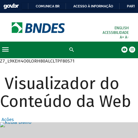
COMUNICA BR
ACESSO À INFORMAÇÃO
PARTI
ENGLISH
ACESSIBILIDADE
A+
A-
Busca
Z7_L9KEH4O0LORH80ALCLTPF80S71
Visualizador do
Conteúdo da Web
Ações
Destaques Prin