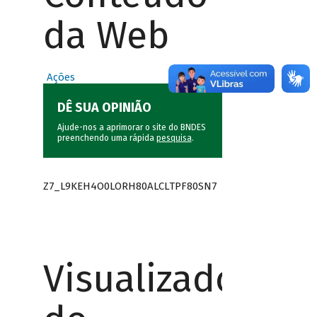
da Web
Ações
DÊ SUA OPINIÃO
Ajude-nos a aprimorar o site do BNDES
preenchendo uma rápida
pesquisa
.
Z7_L9KEH4O0LORH80ALCLTPF80SN7
Visualizador