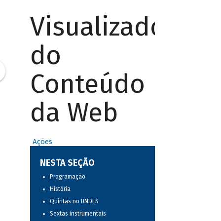
Visualizador
do
Conteúdo
da Web
Ações
NESTA SEÇÃO
Programação
História
Quintas no BNDES
Sextas instrumentais