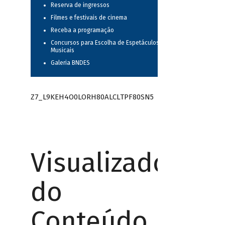
Reserva de ingressos
Filmes e festivais de cinema
Receba a programação
Concursos para Escolha de Espetáculos
Musicais
Galeria BNDES
Z7_L9KEH4O0LORH80ALCLTPF80SN5
Visualizador
do
Conteúdo