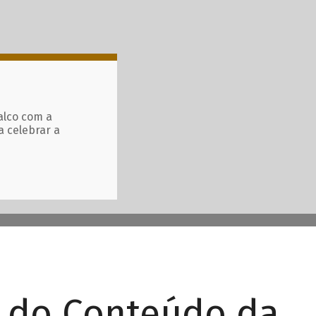
alco com a
a celebrar a
r do Conteúdo da