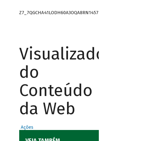
Z7_7QGCHA41LODH60A3OQA8RN1457
Visualizador
do
Conteúdo
da Web
Ações
VEJA TAMBÉM