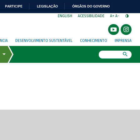
PARTICIPE
LEGISLAÇÃO
ÓRGÃOS DO GOVERNO
⁣
ENGLISH
ACESSIBILIDADE
A+
A-
NCIA
DESENVOLVIMENTO SUSTENTÁVEL
CONHECIMENTO
IMPRENSA
Busca
gem de tela