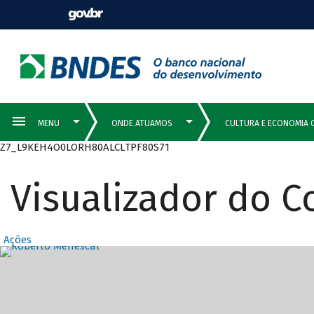
Z7_L9KEH4O0LORH80ALCLTPF80S71
Visualizador do 
Ações
Destaques Prin