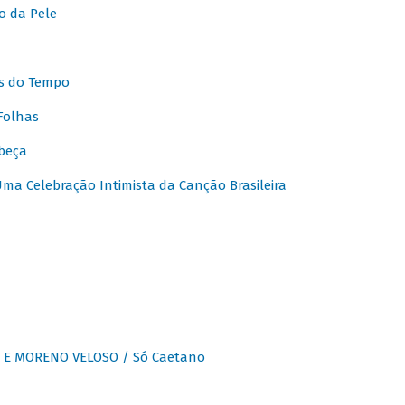
o da Pele
s do Tempo
Folhas
beça
a Celebração Intimista da Canção Brasileira
E MORENO VELOSO / Só Caetano