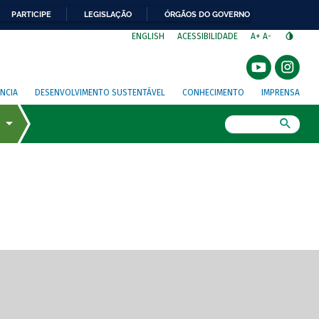
PARTICIPE
LEGISLAÇÃO
ÓRGÃOS DO GOVERNO
⁣
ENGLISH
ACESSIBILIDADE
A+
A-
NCIA
DESENVOLVIMENTO SUSTENTÁVEL
CONHECIMENTO
IMPRENSA
Busca
gem de tela