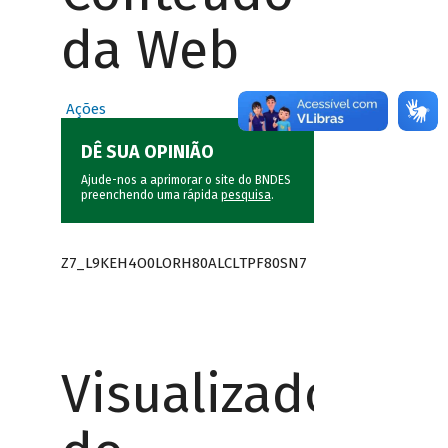
da Web
Ações
DÊ SUA OPINIÃO
Ajude-nos a aprimorar o site do BNDES
preenchendo uma rápida
pesquisa
.
Z7_L9KEH4O0LORH80ALCLTPF80SN7
Visualizador