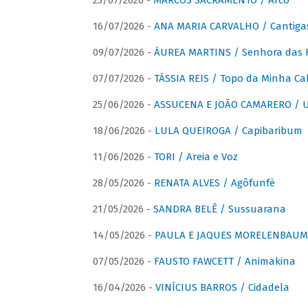
23/07/2026 -
MARCOS SACRAMENTO / Arco
16/07/2026 -
ANA MARIA CARVALHO / Cantiga
09/07/2026 -
ÁUREA MARTINS / Senhora das 
07/07/2026 -
TÁSSIA REIS / Topo da Minha Ca
25/06/2026 -
ASSUCENA E JOÃO CAMARERO / Um
18/06/2026 -
LULA QUEIROGA / Capibaribum
11/06/2026 -
TORI / Areia e Voz
28/05/2026 -
RENATA ALVES / Agôfunfè
21/05/2026 -
SANDRA BELÊ / Sussuarana
14/05/2026 -
PAULA E JAQUES MORELENBAUM 
07/05/2026 -
FAUSTO FAWCETT / Animakina
16/04/2026 -
VINÍCIUS BARROS / Cidadela