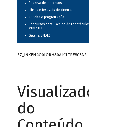
Reserva de ingressos
Filmes e festivais de cinema
Receba a programação
Concursos para Escolha de Espetáculos
Musicais
Galeria BNDES
Z7_L9KEH4O0LORH80ALCLTPF80SN5
Visualizador
do
Conteúdo