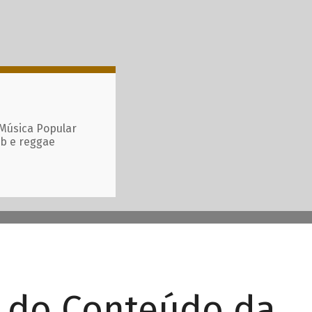
 Música Popular
ub e reggae
r do Conteúdo da