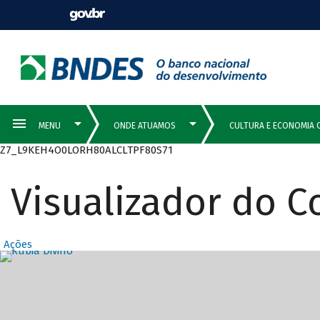
Z7_L9KEH4O0LORH80ALCLTPF80S71
Visualizador do 
Ações
Destaques Prin