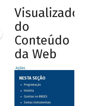
Visualizador
do
Conteúdo
da Web
Ações
NESTA SEÇÃO
Programação
História
Quintas no BNDES
Sextas instrumentais