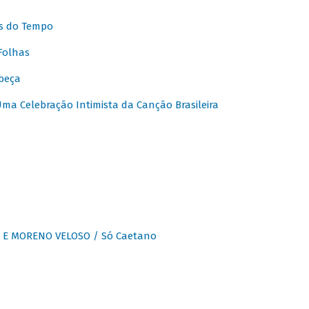
s do Tempo
Folhas
beça
a Celebração Intimista da Canção Brasileira
E MORENO VELOSO / Só Caetano