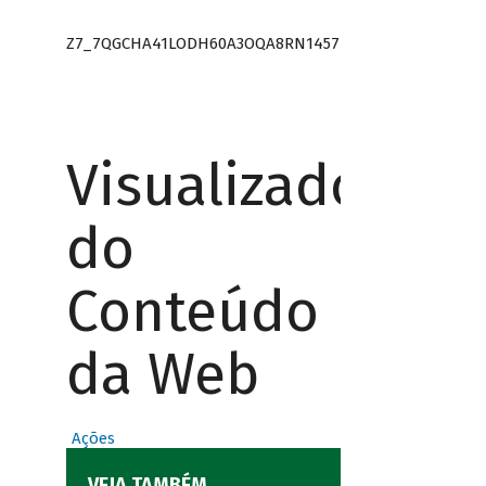
Z7_7QGCHA41LODH60A3OQA8RN1457
Visualizador
do
Conteúdo
da Web
Ações
VEJA TAMBÉM