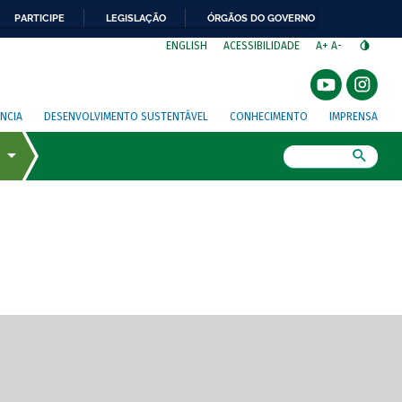
PARTICIPE
LEGISLAÇÃO
ÓRGÃOS DO GOVERNO
⁣
ENGLISH
ACESSIBILIDADE
A+
A-
NCIA
DESENVOLVIMENTO SUSTENTÁVEL
CONHECIMENTO
IMPRENSA
Busca
gem de tela