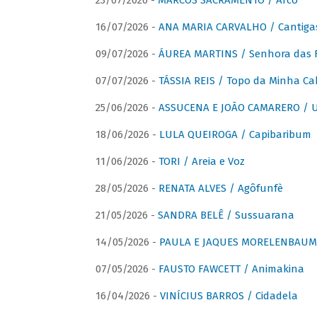
23/07/2026 -
MARCOS SACRAMENTO / Arco
16/07/2026 -
ANA MARIA CARVALHO / Cantiga
09/07/2026 -
ÁUREA MARTINS / Senhora das 
07/07/2026 -
TÁSSIA REIS / Topo da Minha Ca
25/06/2026 -
ASSUCENA E JOÃO CAMARERO / Um
18/06/2026 -
LULA QUEIROGA / Capibaribum
11/06/2026 -
TORI / Areia e Voz
28/05/2026 -
RENATA ALVES / Agôfunfè
21/05/2026 -
SANDRA BELÊ / Sussuarana
14/05/2026 -
PAULA E JAQUES MORELENBAUM 
07/05/2026 -
FAUSTO FAWCETT / Animakina
16/04/2026 -
VINÍCIUS BARROS / Cidadela