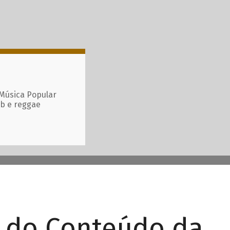
 Música Popular
ub e reggae
r do Conteúdo da