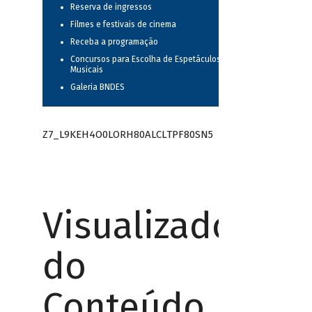
Reserva de ingressos
Filmes e festivais de cinema
Receba a programação
Concursos para Escolha de Espetáculos
Musicais
Galeria BNDES
Z7_L9KEH4O0LORH80ALCLTPF80SN5
Visualizador
do
Conteúdo