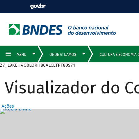
Z7_L9KEH4O0LORH80ALCLTPF80S71
Visualizador do 
Ações
Destaques Prin