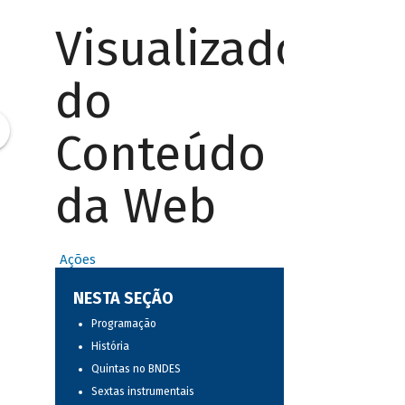
Visualizador
do
Conteúdo
da Web
Ações
NESTA SEÇÃO
Programação
História
Quintas no BNDES
Sextas instrumentais