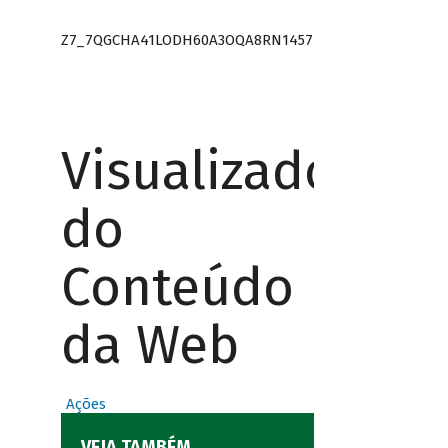
Z7_7QGCHA41LODH60A3OQA8RN1457
Visualizador
do
Conteúdo
da Web
Ações
VEJA TAMBÉM