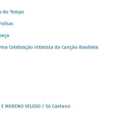
s do Tempo
Folhas
beça
a Celebração Intimista da Canção Brasileira
E MORENO VELOSO / Só Caetano