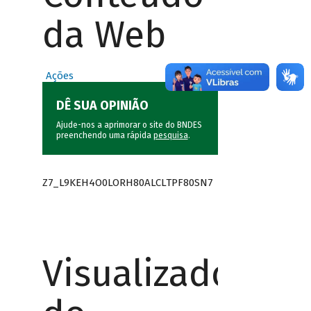
da Web
Ações
DÊ SUA OPINIÃO
Ajude-nos a aprimorar o site do BNDES
preenchendo uma rápida
pesquisa
.
Z7_L9KEH4O0LORH80ALCLTPF80SN7
Visualizador