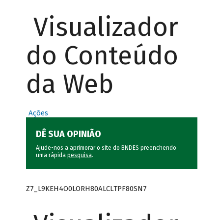
Visualizador
do Conteúdo
da Web
Ações
DÊ SUA OPINIÃO
Ajude-nos a aprimorar o site do BNDES preenchendo
uma rápida
pesquisa
.
Z7_L9KEH4O0LORH80ALCLTPF80SN7