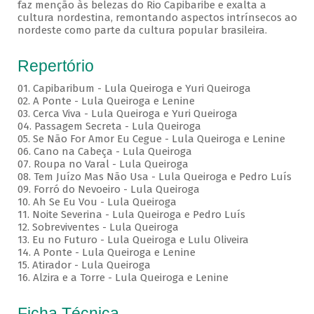
faz menção às belezas do Rio Capibaribe e exalta a
cultura nordestina, remontando aspectos intrínsecos ao
nordeste como parte da cultura popular brasileira.
Repertório
01. Capibaribum - Lula Queiroga e Yuri Queiroga
02. A Ponte - Lula Queiroga e Lenine
03. Cerca Viva - Lula Queiroga e Yuri Queiroga
04. Passagem Secreta - Lula Queiroga
05. Se Não For Amor Eu Cegue - Lula Queiroga e Lenine
06. Cano na Cabeça - Lula Queiroga
07. Roupa no Varal - Lula Queiroga
08. Tem Juízo Mas Não Usa - Lula Queiroga e Pedro Luís
09. Forró do Nevoeiro - Lula Queiroga
10. Ah Se Eu Vou - Lula Queiroga
11. Noite Severina - Lula Queiroga e Pedro Luís
12. Sobreviventes - Lula Queiroga
13. Eu no Futuro - Lula Queiroga e Lulu Oliveira
14. A Ponte - Lula Queiroga e Lenine
15. Atirador - Lula Queiroga
16. Alzira e a Torre - Lula Queiroga e Lenine
Ficha Técnica