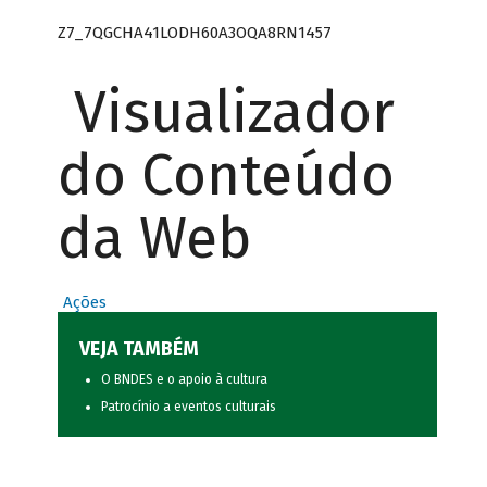
Z7_7QGCHA41LODH60A3OQA8RN1457
Visualizador
do Conteúdo
da Web
Ações
VEJA TAMBÉM
O BNDES e o apoio à cultura
Patrocínio a eventos culturais