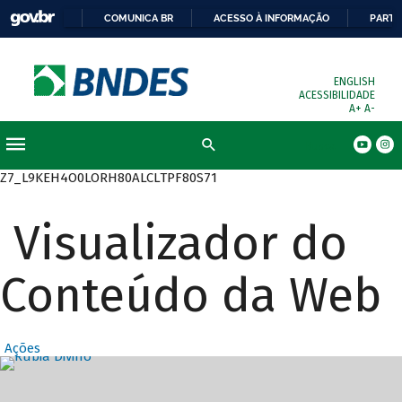
COMUNICA BR
ACESSO À INFORMAÇÃO
PARTI
ENGLISH
ACESSIBILIDADE
A+
A-
Busca
Z7_L9KEH4O0LORH80ALCLTPF80S71
Visualizador do
Conteúdo da Web
Ações
Destaques Prin