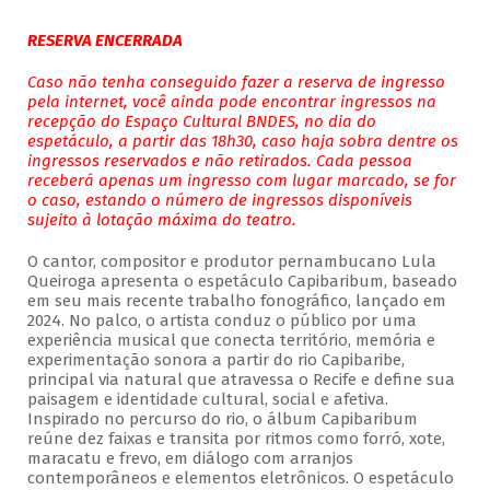
RESERVA ENCERRADA
Caso não tenha conseguido fazer a reserva de ingresso
pela internet, você ainda pode encontrar ingressos na
recepção do Espaço Cultural BNDES, no dia do
espetáculo, a partir das 18h30, caso haja sobra dentre os
ingressos reservados e não retirados. Cada pessoa
receberá apenas um ingresso com lugar marcado, se for
o caso, estando o número de ingressos disponíveis
sujeito à lotação máxima do teatro.
O cantor, compositor e produtor pernambucano Lula
Queiroga apresenta o espetáculo Capibaribum, baseado
em seu mais recente trabalho fonográfico, lançado em
2024. No palco, o artista conduz o público por uma
experiência musical que conecta território, memória e
experimentação sonora a partir do rio Capibaribe,
principal via natural que atravessa o Recife e define sua
paisagem e identidade cultural, social e afetiva.
Inspirado no percurso do rio, o álbum Capibaribum
reúne dez faixas e transita por ritmos como forró, xote,
maracatu e frevo, em diálogo com arranjos
contemporâneos e elementos eletrônicos. O espetáculo