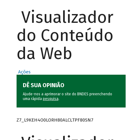
Visualizador
do Conteúdo
da Web
Ações
DÊ SUA OPINIÃO
Ajude-nos a aprimorar o site do BNDES preenchendo
uma rápida
pesquisa
.
Z7_L9KEH4O0LORH80ALCLTPF80SN7