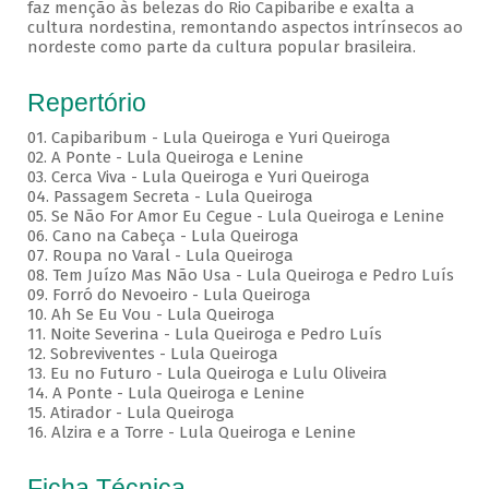
faz menção às belezas do Rio Capibaribe e exalta a
cultura nordestina, remontando aspectos intrínsecos ao
nordeste como parte da cultura popular brasileira.
Repertório
01. Capibaribum - Lula Queiroga e Yuri Queiroga
02. A Ponte - Lula Queiroga e Lenine
03. Cerca Viva - Lula Queiroga e Yuri Queiroga
04. Passagem Secreta - Lula Queiroga
05. Se Não For Amor Eu Cegue - Lula Queiroga e Lenine
06. Cano na Cabeça - Lula Queiroga
07. Roupa no Varal - Lula Queiroga
08. Tem Juízo Mas Não Usa - Lula Queiroga e Pedro Luís
09. Forró do Nevoeiro - Lula Queiroga
10. Ah Se Eu Vou - Lula Queiroga
11. Noite Severina - Lula Queiroga e Pedro Luís
12. Sobreviventes - Lula Queiroga
13. Eu no Futuro - Lula Queiroga e Lulu Oliveira
14. A Ponte - Lula Queiroga e Lenine
15. Atirador - Lula Queiroga
16. Alzira e a Torre - Lula Queiroga e Lenine
Ficha Técnica