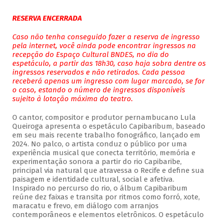
RESERVA ENCERRADA
Caso não tenha conseguido fazer a reserva de ingresso
pela internet, você ainda pode encontrar ingressos na
recepção do Espaço Cultural BNDES, no dia do
espetáculo, a partir das 18h30, caso haja sobra dentre os
ingressos reservados e não retirados. Cada pessoa
receberá apenas um ingresso com lugar marcado, se for
o caso, estando o número de ingressos disponíveis
sujeito à lotação máxima do teatro.
O cantor, compositor e produtor pernambucano Lula
Queiroga apresenta o espetáculo Capibaribum, baseado
em seu mais recente trabalho fonográfico, lançado em
2024. No palco, o artista conduz o público por uma
experiência musical que conecta território, memória e
experimentação sonora a partir do rio Capibaribe,
principal via natural que atravessa o Recife e define sua
paisagem e identidade cultural, social e afetiva.
Inspirado no percurso do rio, o álbum Capibaribum
reúne dez faixas e transita por ritmos como forró, xote,
maracatu e frevo, em diálogo com arranjos
contemporâneos e elementos eletrônicos. O espetáculo