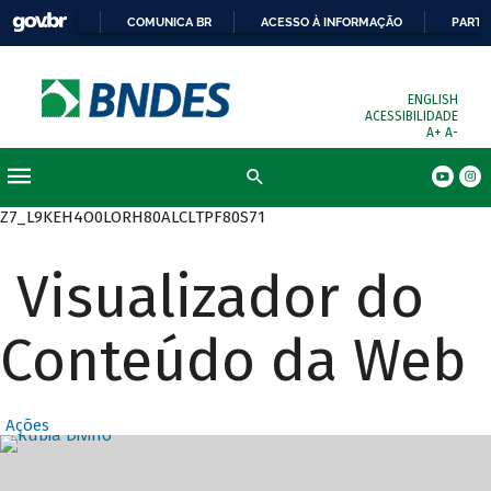
COMUNICA BR
ACESSO À INFORMAÇÃO
PARTI
ENGLISH
ACESSIBILIDADE
A+
A-
Busca
Z7_L9KEH4O0LORH80ALCLTPF80S71
Visualizador do
Conteúdo da Web
Ações
Destaques Prin