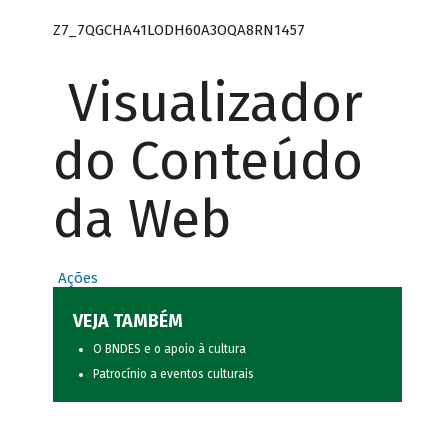
Z7_7QGCHA41LODH60A3OQA8RN1457
Visualizador
do Conteúdo
da Web
Ações
VEJA TAMBÉM
O BNDES e o apoio à cultura
Patrocínio a eventos culturais