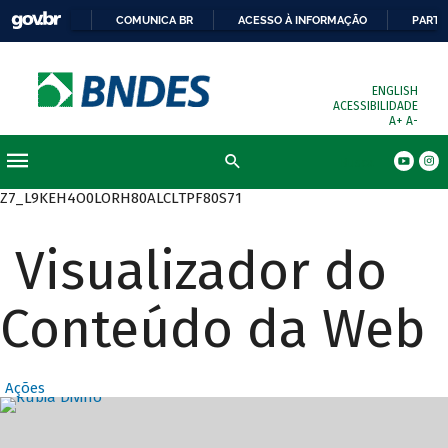
COMUNICA BR
ACESSO À INFORMAÇÃO
PARTI
ENGLISH
ACESSIBILIDADE
A+
A-
Busca
Z7_L9KEH4O0LORH80ALCLTPF80S71
Visualizador do
Conteúdo da Web
Ações
Destaques Prin