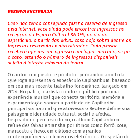
RESERVA ENCERRADA
Caso não tenha conseguido fazer a reserva de ingresso
pela internet, você ainda pode encontrar ingressos na
recepção do Espaço Cultural BNDES, no dia do
espetáculo, a partir das 18h30, caso haja sobra dentre os
ingressos reservados e não retirados. Cada pessoa
receberá apenas um ingresso com lugar marcado, se for
o caso, estando o número de ingressos disponíveis
sujeito à lotação máxima do teatro.
O cantor, compositor e produtor pernambucano Lula
Queiroga apresenta o espetáculo Capibaribum, baseado
em seu mais recente trabalho fonográfico, lançado em
2024. No palco, o artista conduz o público por uma
experiência musical que conecta território, memória e
experimentação sonora a partir do rio Capibaribe,
principal via natural que atravessa o Recife e define sua
paisagem e identidade cultural, social e afetiva.
Inspirado no percurso do rio, o álbum Capibaribum
reúne dez faixas e transita por ritmos como forró, xote,
maracatu e frevo, em diálogo com arranjos
contemporâneos e elementos eletrônicos. O espetáculo