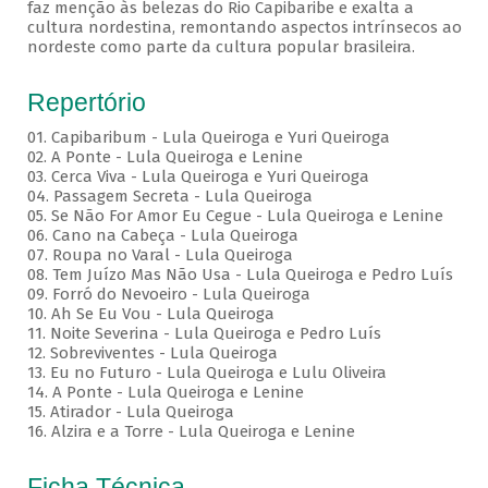
faz menção às belezas do Rio Capibaribe e exalta a
cultura nordestina, remontando aspectos intrínsecos ao
nordeste como parte da cultura popular brasileira.
Repertório
01. Capibaribum - Lula Queiroga e Yuri Queiroga
02. A Ponte - Lula Queiroga e Lenine
03. Cerca Viva - Lula Queiroga e Yuri Queiroga
04. Passagem Secreta - Lula Queiroga
05. Se Não For Amor Eu Cegue - Lula Queiroga e Lenine
06. Cano na Cabeça - Lula Queiroga
07. Roupa no Varal - Lula Queiroga
08. Tem Juízo Mas Não Usa - Lula Queiroga e Pedro Luís
09. Forró do Nevoeiro - Lula Queiroga
10. Ah Se Eu Vou - Lula Queiroga
11. Noite Severina - Lula Queiroga e Pedro Luís
12. Sobreviventes - Lula Queiroga
13. Eu no Futuro - Lula Queiroga e Lulu Oliveira
14. A Ponte - Lula Queiroga e Lenine
15. Atirador - Lula Queiroga
16. Alzira e a Torre - Lula Queiroga e Lenine
Ficha Técnica