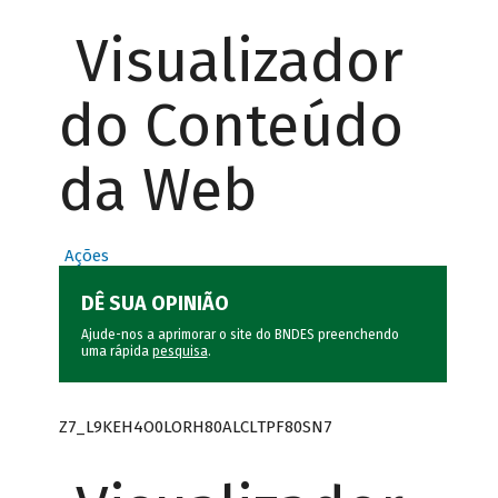
Visualizador
do Conteúdo
da Web
Ações
DÊ SUA OPINIÃO
Ajude-nos a aprimorar o site do BNDES preenchendo
uma rápida
pesquisa
.
Z7_L9KEH4O0LORH80ALCLTPF80SN7