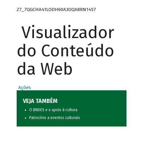
Z7_7QGCHA41LODH60A3OQA8RN1457
Visualizador
do Conteúdo
da Web
Ações
VEJA TAMBÉM
O BNDES e o apoio à cultura
Patrocínio a eventos culturais