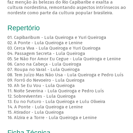
faz menção às belezas do Rio Capibaribe e exalta a
cultura nordestina, remontando aspectos intrínsecos ao
nordeste como parte da cultura popular brasileira.
Repertório
01. Capibaribum - Lula Queiroga e Yuri Queiroga
02. A Ponte - Lula Queiroga e Lenine
03. Cerca Viva - Lula Queiroga e Yuri Queiroga
04. Passagem Secreta - Lula Queiroga
05. Se Não For Amor Eu Cegue - Lula Queiroga e Lenine
06. Cano na Cabeça - Lula Queiroga
07. Roupa no Varal - Lula Queiroga
08. Tem Juízo Mas Não Usa - Lula Queiroga e Pedro Luís
09. Forró do Nevoeiro - Lula Queiroga
10. Ah Se Eu Vou - Lula Queiroga
11. Noite Severina - Lula Queiroga e Pedro Luís
12. Sobreviventes - Lula Queiroga
13. Eu no Futuro - Lula Queiroga e Lulu Oliveira
14. A Ponte - Lula Queiroga e Lenine
15. Atirador - Lula Queiroga
16. Alzira e a Torre - Lula Queiroga e Lenine
Ficha Técnica