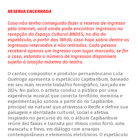
RESERVA ENCERRADA
Caso não tenha conseguido fazer a reserva de ingresso
pela internet, você ainda pode encontrar ingressos na
recepção do Espaço Cultural BNDES, no dia do
espetáculo, a partir das 18h30, caso haja sobra dentre os
ingressos reservados e não retirados. Cada pessoa
receberá apenas um ingresso com lugar marcado, se for
o caso, estando o número de ingressos disponíveis
sujeito à lotação máxima do teatro.
O cantor, compositor e produtor pernambucano Lula
Queiroga apresenta o espetáculo Capibaribum, baseado
em seu mais recente trabalho fonográfico, lançado em
2024. No palco, o artista conduz o público por uma
experiência musical que conecta território, memória e
experimentação sonora a partir do rio Capibaribe,
principal via natural que atravessa o Recife e define sua
paisagem e identidade cultural, social e afetiva.
Inspirado no percurso do rio, o álbum Capibaribum
reúne dez faixas e transita por ritmos como forró, xote,
maracatu e frevo, em diálogo com arranjos
contemporâneos e elementos eletrônicos. O espetáculo