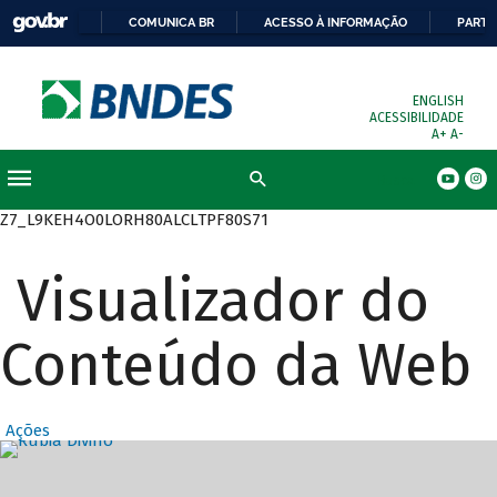
COMUNICA BR
ACESSO À INFORMAÇÃO
PARTI
ENGLISH
ACESSIBILIDADE
A+
A-
Busca
Z7_L9KEH4O0LORH80ALCLTPF80S71
Visualizador do
Conteúdo da Web
Ações
Destaques Prin