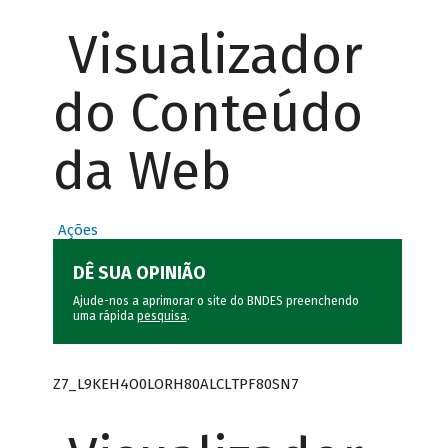
Visualizador
do Conteúdo
da Web
Ações
DÊ SUA OPINIÃO
Ajude-nos a aprimorar o site do BNDES preenchendo
uma rápida
pesquisa
.
Z7_L9KEH4O0LORH80ALCLTPF80SN7