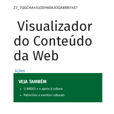
Z7_7QGCHA41LODH60A3OQA8RN1457
Visualizador
do Conteúdo
da Web
Ações
VEJA TAMBÉM
O BNDES e o apoio à cultura
Patrocínio a eventos culturais