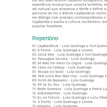
em seu mais recente trabalho fonográfico, l
experiência musical que conecta território, m
via natural que atravessa o Recife e define s
percurso do rio, o álbum Capibaribum reúne d
em diálogo com arranjos contemporâneos e e
Capibaribe e exalta a cultura nordestina, r
popular brasileira.
Repertório
01. Capibaribum - Lula Queiroga e Yuri Queir
02. A Ponte - Lula Queiroga e Lenine
03. Cerca Viva - Lula Queiroga e Yuri Queirog
04. Passagem Secreta - Lula Queiroga
05. Se Não For Amor Eu Cegue - Lula Queirog
06. Cano na Cabeça - Lula Queiroga
07. Roupa no Varal - Lula Queiroga
08. Tem Juízo Mas Não Usa - Lula Queiroga e
09. Forró do Nevoeiro - Lula Queiroga
10. Ah Se Eu Vou - Lula Queiroga
11. Noite Severina - Lula Queiroga e Pedro Lu
12. Sobreviventes - Lula Queiroga
13. Eu no Futuro - Lula Queiroga e Lulu Olive
14. A Ponte - Lula Queiroga e Lenine
15. Atirador - Lula Queiroga