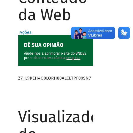
da Web
Ações
DÊ SUA OPINIÃO
Ajude-nos a aprimorar o site do BNDES
preenchendo uma rápida
pesquisa
.
Z7_L9KEH4O0LORH80ALCLTPF80SN7
Visualizador