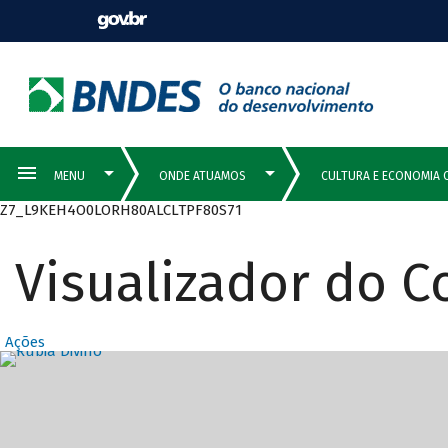
Z7_L9KEH4O0LORH80ALCLTPF80S71
Visualizador do 
Ações
Destaques Prin