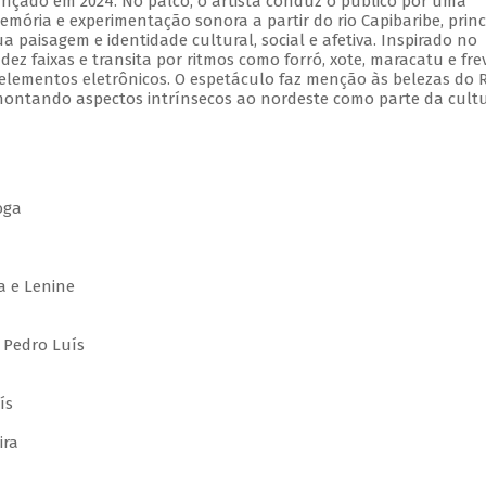
ançado em 2024. No palco, o artista conduz o público por uma
emória e experimentação sonora a partir do rio Capibaribe, princ
ua paisagem e identidade cultural, social e afetiva. Inspirado no
ez faixas e transita por ritmos como forró, xote, maracatu e fre
lementos eletrônicos. O espetáculo faz menção às belezas do R
emontando aspectos intrínsecos ao nordeste como parte da cult
oga
a
a e Lenine
 Pedro Luís
ís
ira