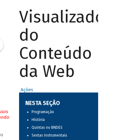
Visualizador
do
Conteúdo
da Web
Ações
NESTA SEÇÃO
ssos
Programação
tando
História
Quintas no BNDES
do
Sextas instrumentais