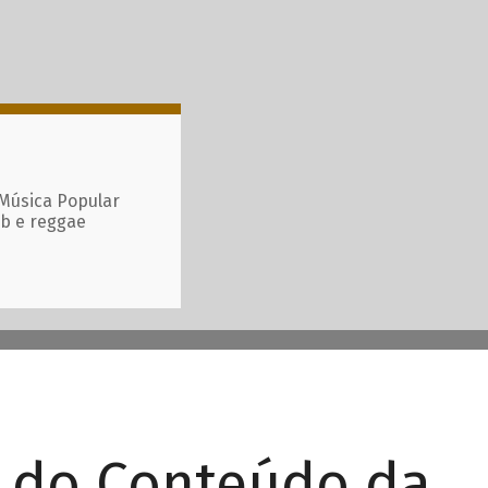
 Música Popular
ub e reggae
r do Conteúdo da