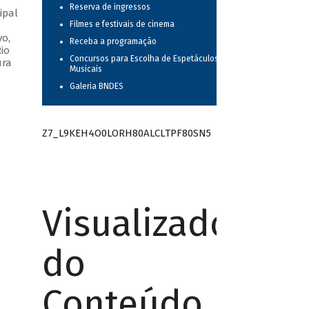
Reserva de ingressos
ipal
Filmes e festivais de cinema
vo,
Receba a programação
io
Concursos para Escolha de Espetáculos
ura
Musicais
Galeria BNDES
Z7_L9KEH4O0LORH80ALCLTPF80SN5
Visualizador
do
Conteúdo