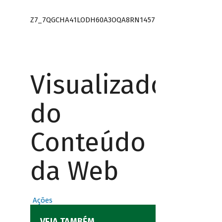
Z7_7QGCHA41LODH60A3OQA8RN1457
Visualizador
do
Conteúdo
da Web
Ações
VEJA TAMBÉM