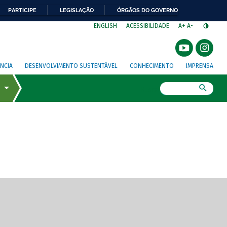
PARTICIPE
LEGISLAÇÃO
ÓRGÃOS DO GOVERNO
⁣
ENGLISH
ACESSIBILIDADE
A+
A-
NCIA
DESENVOLVIMENTO SUSTENTÁVEL
CONHECIMENTO
IMPRENSA
Busca
gem de tela