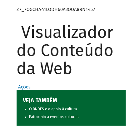
Z7_7QGCHA41LODH60A3OQA8RN1457
Visualizador
do Conteúdo
da Web
Ações
VEJA TAMBÉM
O BNDES e o apoio à cultura
Patrocínio a eventos culturais