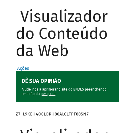
Visualizador
do Conteúdo
da Web
Ações
DÊ SUA OPINIÃO
Ajude-nos a aprimorar o site do BNDES preenchendo
uma rápida
pesquisa
.
Z7_L9KEH4O0LORH80ALCLTPF80SN7