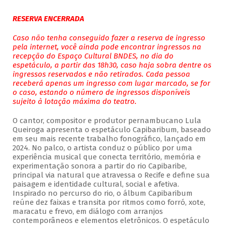
RESERVA ENCERRADA
Caso não tenha conseguido fazer a reserva de ingresso
pela internet, você ainda pode encontrar ingressos na
recepção do Espaço Cultural BNDES, no dia do
espetáculo, a partir das 18h30, caso haja sobra dentre os
ingressos reservados e não retirados. Cada pessoa
receberá apenas um ingresso com lugar marcado, se for
o caso, estando o número de ingressos disponíveis
sujeito à lotação máxima do teatro.
O cantor, compositor e produtor pernambucano Lula
Queiroga apresenta o espetáculo Capibaribum, baseado
em seu mais recente trabalho fonográfico, lançado em
2024. No palco, o artista conduz o público por uma
experiência musical que conecta território, memória e
experimentação sonora a partir do rio Capibaribe,
principal via natural que atravessa o Recife e define sua
paisagem e identidade cultural, social e afetiva.
Inspirado no percurso do rio, o álbum Capibaribum
reúne dez faixas e transita por ritmos como forró, xote,
maracatu e frevo, em diálogo com arranjos
contemporâneos e elementos eletrônicos. O espetáculo