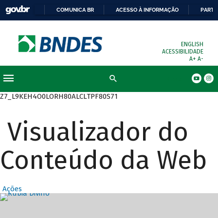
COMUNICA BR
ACESSO À INFORMAÇÃO
PARTI
ENGLISH
ACESSIBILIDADE
A+
A-
Busca
Z7_L9KEH4O0LORH80ALCLTPF80S71
Visualizador do
Conteúdo da Web
Ações
Destaques Prin