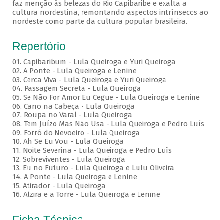
faz menção às belezas do Rio Capibaribe e exalta a
cultura nordestina, remontando aspectos intrínsecos ao
nordeste como parte da cultura popular brasileira.
Repertório
01. Capibaribum - Lula Queiroga e Yuri Queiroga
02. A Ponte - Lula Queiroga e Lenine
03. Cerca Viva - Lula Queiroga e Yuri Queiroga
04. Passagem Secreta - Lula Queiroga
05. Se Não For Amor Eu Cegue - Lula Queiroga e Lenine
06. Cano na Cabeça - Lula Queiroga
07. Roupa no Varal - Lula Queiroga
08. Tem Juízo Mas Não Usa - Lula Queiroga e Pedro Luís
09. Forró do Nevoeiro - Lula Queiroga
10. Ah Se Eu Vou - Lula Queiroga
11. Noite Severina - Lula Queiroga e Pedro Luís
12. Sobreviventes - Lula Queiroga
13. Eu no Futuro - Lula Queiroga e Lulu Oliveira
14. A Ponte - Lula Queiroga e Lenine
15. Atirador - Lula Queiroga
16. Alzira e a Torre - Lula Queiroga e Lenine
Ficha Técnica