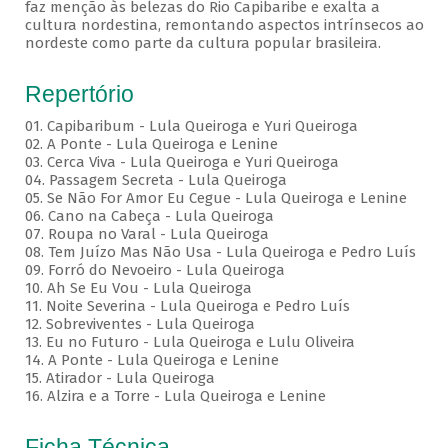
faz menção às belezas do Rio Capibaribe e exalta a
cultura nordestina, remontando aspectos intrínsecos ao
nordeste como parte da cultura popular brasileira.
Repertório
01. Capibaribum - Lula Queiroga e Yuri Queiroga
02. A Ponte - Lula Queiroga e Lenine
03. Cerca Viva - Lula Queiroga e Yuri Queiroga
04. Passagem Secreta - Lula Queiroga
05. Se Não For Amor Eu Cegue - Lula Queiroga e Lenine
06. Cano na Cabeça - Lula Queiroga
07. Roupa no Varal - Lula Queiroga
08. Tem Juízo Mas Não Usa - Lula Queiroga e Pedro Luís
09. Forró do Nevoeiro - Lula Queiroga
10. Ah Se Eu Vou - Lula Queiroga
11. Noite Severina - Lula Queiroga e Pedro Luís
12. Sobreviventes - Lula Queiroga
13. Eu no Futuro - Lula Queiroga e Lulu Oliveira
14. A Ponte - Lula Queiroga e Lenine
15. Atirador - Lula Queiroga
16. Alzira e a Torre - Lula Queiroga e Lenine
Ficha Técnica