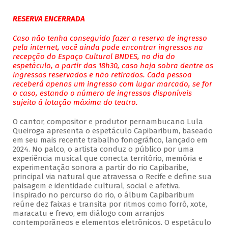
RESERVA ENCERRADA
Caso não tenha conseguido fazer a reserva de ingresso
pela internet, você ainda pode encontrar ingressos na
recepção do Espaço Cultural BNDES, no dia do
espetáculo, a partir das 18h30, caso haja sobra dentre os
ingressos reservados e não retirados. Cada pessoa
receberá apenas um ingresso com lugar marcado, se for
o caso, estando o número de ingressos disponíveis
sujeito à lotação máxima do teatro.
O cantor, compositor e produtor pernambucano Lula
Queiroga apresenta o espetáculo Capibaribum, baseado
em seu mais recente trabalho fonográfico, lançado em
2024. No palco, o artista conduz o público por uma
experiência musical que conecta território, memória e
experimentação sonora a partir do rio Capibaribe,
principal via natural que atravessa o Recife e define sua
paisagem e identidade cultural, social e afetiva.
Inspirado no percurso do rio, o álbum Capibaribum
reúne dez faixas e transita por ritmos como forró, xote,
maracatu e frevo, em diálogo com arranjos
contemporâneos e elementos eletrônicos. O espetáculo