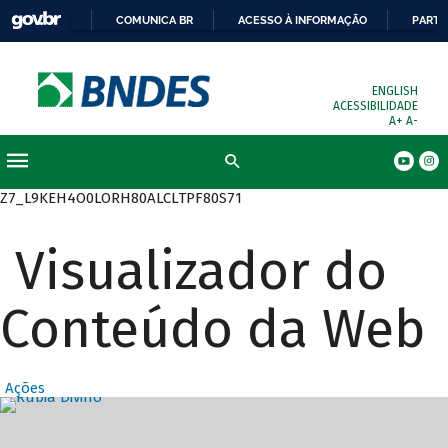
COMUNICA BR
ACESSO À INFORMAÇÃO
PARTI
ENGLISH
ACESSIBILIDADE
A+
A-
Busca
Z7_L9KEH4O0LORH80ALCLTPF80S71
Visualizador do
Conteúdo da Web
Ações
Destaques Prin