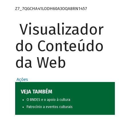
Z7_7QGCHA41LODH60A3OQA8RN1457
Visualizador
do Conteúdo
da Web
Ações
VEJA TAMBÉM
O BNDES e o apoio à cultura
Patrocínio a eventos culturais