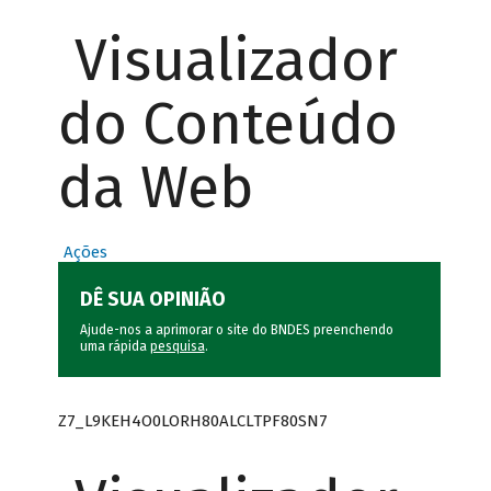
Visualizador
do Conteúdo
da Web
Ações
DÊ SUA OPINIÃO
Ajude-nos a aprimorar o site do BNDES preenchendo
uma rápida
pesquisa
.
Z7_L9KEH4O0LORH80ALCLTPF80SN7