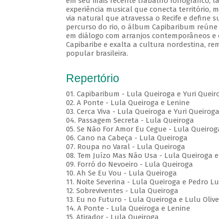
em seu mais recente trabalho fonográfico, l
experiência musical que conecta território, m
via natural que atravessa o Recife e define s
percurso do rio, o álbum Capibaribum reúne d
em diálogo com arranjos contemporâneos e e
Capibaribe e exalta a cultura nordestina, r
popular brasileira.
Repertório
01. Capibaribum - Lula Queiroga e Yuri Queir
02. A Ponte - Lula Queiroga e Lenine
03. Cerca Viva - Lula Queiroga e Yuri Queirog
04. Passagem Secreta - Lula Queiroga
05. Se Não For Amor Eu Cegue - Lula Queirog
06. Cano na Cabeça - Lula Queiroga
07. Roupa no Varal - Lula Queiroga
08. Tem Juízo Mas Não Usa - Lula Queiroga e
09. Forró do Nevoeiro - Lula Queiroga
10. Ah Se Eu Vou - Lula Queiroga
11. Noite Severina - Lula Queiroga e Pedro Lu
12. Sobreviventes - Lula Queiroga
13. Eu no Futuro - Lula Queiroga e Lulu Olive
14. A Ponte - Lula Queiroga e Lenine
15. Atirador - Lula Queiroga