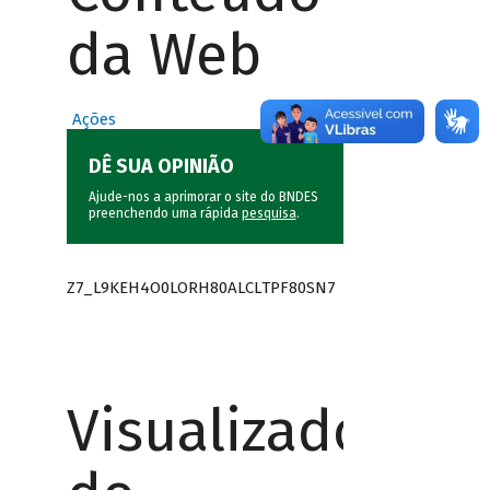
da Web
Ações
DÊ SUA OPINIÃO
Ajude-nos a aprimorar o site do BNDES
preenchendo uma rápida
pesquisa
.
Z7_L9KEH4O0LORH80ALCLTPF80SN7
Visualizador