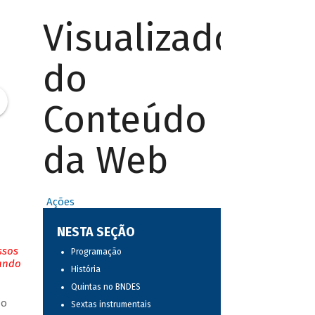
Visualizador
do
Conteúdo
da Web
Ações
NESTA SEÇÃO
ssos
Programação
tando
História
Quintas no BNDES
do
Sextas instrumentais