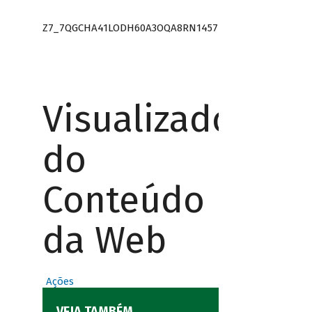
Z7_7QGCHA41LODH60A3OQA8RN1457
Visualizador
do
Conteúdo
da Web
Ações
VEJA TAMBÉM