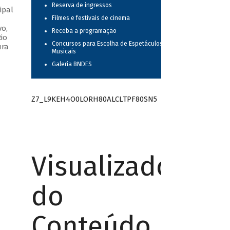
Reserva de ingressos
ipal
Filmes e festivais de cinema
vo,
Receba a programação
io
Concursos para Escolha de Espetáculos
ura
Musicais
Galeria BNDES
Z7_L9KEH4O0LORH80ALCLTPF80SN5
Visualizador
do
Conteúdo