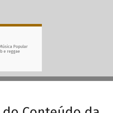
 Música Popular
ub e reggae
r do Conteúdo da