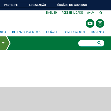
PARTICIPE
LEGISLAÇÃO
ÓRGÃOS DO GOVERNO
⁣
ENGLISH
ACESSIBILIDADE
A+
A-
NCIA
DESENVOLVIMENTO SUSTENTÁVEL
CONHECIMENTO
IMPRENSA
Busca
gem de tela