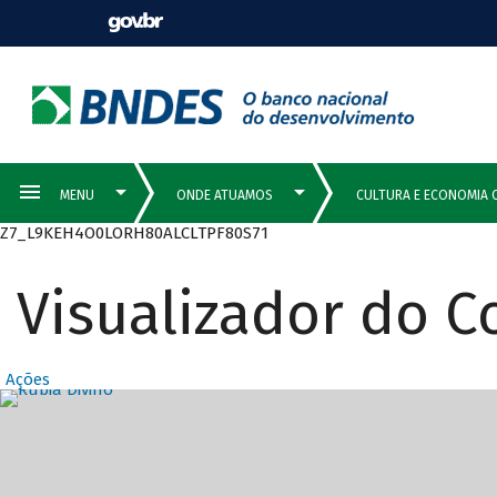
Z7_L9KEH4O0LORH80ALCLTPF80S71
Visualizador do 
Ações
Destaques Prin