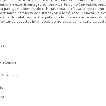
ançado em 2024. No palco, o artista conduz o público por uma
emória e experimentação sonora a partir do rio Capibaribe, princ
ua paisagem e identidade cultural, social e afetiva. Inspirado no
ez faixas e transita por ritmos como forró, xote, maracatu e fre
lementos eletrônicos. O espetáculo faz menção às belezas do R
emontando aspectos intrínsecos ao nordeste como parte da cult
oga
a
a e Lenine
 Pedro Luís
ís
ira