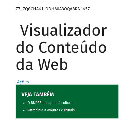
Z7_7QGCHA41LODH60A3OQA8RN1457
Visualizador
do Conteúdo
da Web
Ações
VEJA TAMBÉM
O BNDES e o apoio à cultura
Patrocínio a eventos culturais