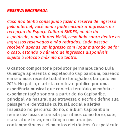
RESERVA ENCERRADA
Caso não tenha conseguido fazer a reserva de ingresso
pela internet, você ainda pode encontrar ingressos na
recepção do Espaço Cultural BNDES, no dia do
espetáculo, a partir das 18h30, caso haja sobra dentre os
ingressos reservados e não retirados. Cada pessoa
receberá apenas um ingresso com lugar marcado, se for
o caso, estando o número de ingressos disponíveis
sujeito à lotação máxima do teatro.
O cantor, compositor e produtor pernambucano Lula
Queiroga apresenta o espetáculo Capibaribum, baseado
em seu mais recente trabalho fonográfico, lançado em
2024. No palco, o artista conduz o público por uma
experiência musical que conecta território, memória e
experimentação sonora a partir do rio Capibaribe,
principal via natural que atravessa o Recife e define sua
paisagem e identidade cultural, social e afetiva.
Inspirado no percurso do rio, o álbum Capibaribum
reúne dez faixas e transita por ritmos como forró, xote,
maracatu e frevo, em diálogo com arranjos
contemporâneos e elementos eletrônicos. O espetáculo