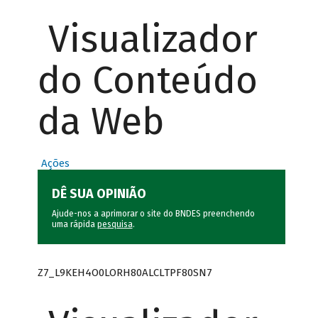
Visualizador
do Conteúdo
da Web
Ações
DÊ SUA OPINIÃO
Ajude-nos a aprimorar o site do BNDES preenchendo
uma rápida
pesquisa
.
Z7_L9KEH4O0LORH80ALCLTPF80SN7