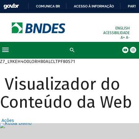
COMUNICA BR
ACESSO À INFORMAÇÃO
PARTI
ENGLISH
ACESSIBILIDADE
A+
A-
Busca
Z7_L9KEH4O0LORH80ALCLTPF80S71
Visualizador do
Conteúdo da Web
Ações
Destaques Prin