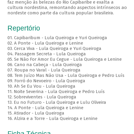
faz menção às belezas do Rio Capibaribe e exalta a
cultura nordestina, remontando aspectos intrínsecos ao
nordeste como parte da cultura popular brasileira.
Repertório
01. Capibaribum - Lula Queiroga e Yuri Queiroga
02. A Ponte - Lula Queiroga e Lenine
03. Cerca Viva - Lula Queiroga e Yuri Queiroga
04. Passagem Secreta - Lula Queiroga
05. Se Não For Amor Eu Cegue - Lula Queiroga e Lenine
06. Cano na Cabeça - Lula Queiroga
07. Roupa no Varal - Lula Queiroga
08. Tem Juízo Mas Não Usa - Lula Queiroga e Pedro Luís
09. Forró do Nevoeiro - Lula Queiroga
10. Ah Se Eu Vou - Lula Queiroga
11. Noite Severina - Lula Queiroga e Pedro Luís
12. Sobreviventes - Lula Queiroga
13. Eu no Futuro - Lula Queiroga e Lulu Oliveira
14. A Ponte - Lula Queiroga e Lenine
15. Atirador - Lula Queiroga
16. Alzira e a Torre - Lula Queiroga e Lenine
Ficha Técnica