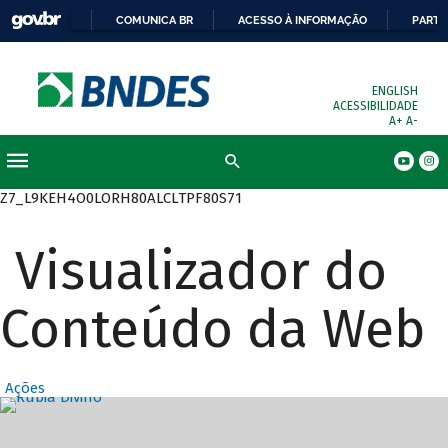
COMUNICA BR
ACESSO À INFORMAÇÃO
PARTI
ENGLISH
ACESSIBILIDADE
A+
A-
Busca
Z7_L9KEH4O0LORH80ALCLTPF80S71
Visualizador do
Conteúdo da Web
Ações
Destaques Prin