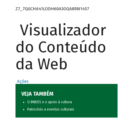
Z7_7QGCHA41LODH60A3OQA8RN1457
Visualizador
do Conteúdo
da Web
Ações
VEJA TAMBÉM
O BNDES e o apoio à cultura
Patrocínio a eventos culturais