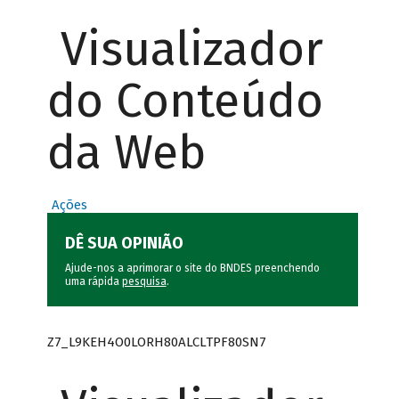
Visualizador
do Conteúdo
da Web
Ações
DÊ SUA OPINIÃO
Ajude-nos a aprimorar o site do BNDES preenchendo
uma rápida
pesquisa
.
Z7_L9KEH4O0LORH80ALCLTPF80SN7