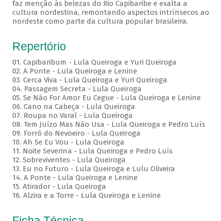
faz menção às belezas do Rio Capibaribe e exalta a
cultura nordestina, remontando aspectos intrínsecos ao
nordeste como parte da cultura popular brasileira.
Repertório
01. Capibaribum - Lula Queiroga e Yuri Queiroga
02. A Ponte - Lula Queiroga e Lenine
03. Cerca Viva - Lula Queiroga e Yuri Queiroga
04. Passagem Secreta - Lula Queiroga
05. Se Não For Amor Eu Cegue - Lula Queiroga e Lenine
06. Cano na Cabeça - Lula Queiroga
07. Roupa no Varal - Lula Queiroga
08. Tem Juízo Mas Não Usa - Lula Queiroga e Pedro Luís
09. Forró do Nevoeiro - Lula Queiroga
10. Ah Se Eu Vou - Lula Queiroga
11. Noite Severina - Lula Queiroga e Pedro Luís
12. Sobreviventes - Lula Queiroga
13. Eu no Futuro - Lula Queiroga e Lulu Oliveira
14. A Ponte - Lula Queiroga e Lenine
15. Atirador - Lula Queiroga
16. Alzira e a Torre - Lula Queiroga e Lenine
Ficha Técnica