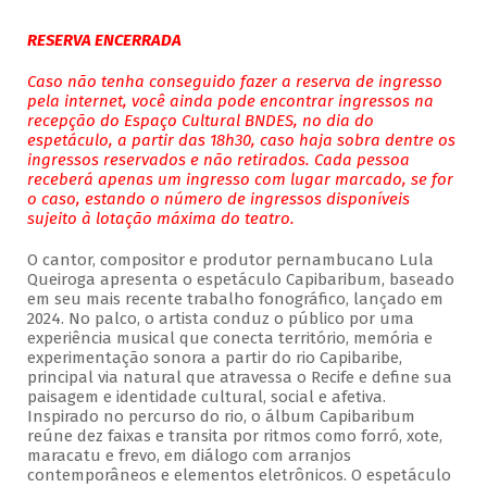
RESERVA ENCERRADA
Caso não tenha conseguido fazer a reserva de ingresso
pela internet, você ainda pode encontrar ingressos na
recepção do Espaço Cultural BNDES, no dia do
espetáculo, a partir das 18h30, caso haja sobra dentre os
ingressos reservados e não retirados. Cada pessoa
receberá apenas um ingresso com lugar marcado, se for
o caso, estando o número de ingressos disponíveis
sujeito à lotação máxima do teatro.
O cantor, compositor e produtor pernambucano Lula
Queiroga apresenta o espetáculo Capibaribum, baseado
em seu mais recente trabalho fonográfico, lançado em
2024. No palco, o artista conduz o público por uma
experiência musical que conecta território, memória e
experimentação sonora a partir do rio Capibaribe,
principal via natural que atravessa o Recife e define sua
paisagem e identidade cultural, social e afetiva.
Inspirado no percurso do rio, o álbum Capibaribum
reúne dez faixas e transita por ritmos como forró, xote,
maracatu e frevo, em diálogo com arranjos
contemporâneos e elementos eletrônicos. O espetáculo