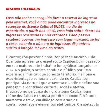
RESERVA ENCERRADA
Caso não tenha conseguido fazer a reserva de ingresso
pela internet, você ainda pode encontrar ingressos na
recepção do Espaço Cultural BNDES, no dia do
espetáculo, a partir das 18h30, caso haja sobra dentre os
ingressos reservados e não retirados. Cada pessoa
receberá apenas um ingresso com lugar marcado, se for
o caso, estando o número de ingressos disponíveis
sujeito à lotação máxima do teatro.
O cantor, compositor e produtor pernambucano Lula
Queiroga apresenta o espetáculo Capibaribum, baseado
em seu mais recente trabalho fonográfico, lançado em
2024. No palco, o artista conduz o público por uma
experiência musical que conecta território, memória e
experimentação sonora a partir do rio Capibaribe,
principal via natural que atravessa o Recife e define sua
paisagem e identidade cultural, social e afetiva.
Inspirado no percurso do rio, o álbum Capibaribum
reúne dez faixas e transita por ritmos como forró, xote,
maracatu e frevo, em diálogo com arranjos
contemporâneos e elementos eletrônicos. O espetáculo