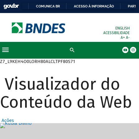
COMUNICA BR
ACESSO À INFORMAÇÃO
PARTI
ENGLISH
ACESSIBILIDADE
A+
A-
Busca
Z7_L9KEH4O0LORH80ALCLTPF80S71
Visualizador do
Conteúdo da Web
Ações
Destaques Prin