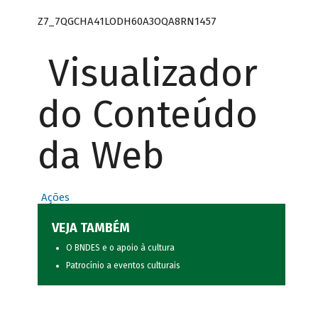
Z7_7QGCHA41LODH60A3OQA8RN1457
Visualizador
do Conteúdo
da Web
Ações
VEJA TAMBÉM
O BNDES e o apoio à cultura
Patrocínio a eventos culturais