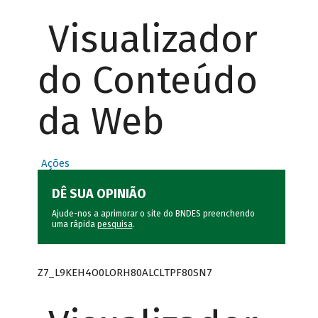
Visualizador
do Conteúdo
da Web
Ações
DÊ SUA OPINIÃO
Ajude-nos a aprimorar o site do BNDES preenchendo
uma rápida
pesquisa
.
Z7_L9KEH4O0LORH80ALCLTPF80SN7