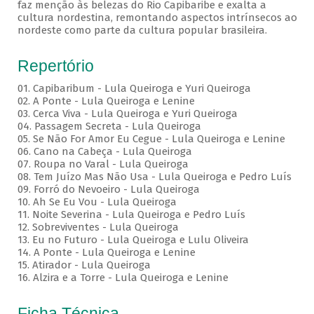
faz menção às belezas do Rio Capibaribe e exalta a
cultura nordestina, remontando aspectos intrínsecos ao
nordeste como parte da cultura popular brasileira.
Repertório
01. Capibaribum - Lula Queiroga e Yuri Queiroga
02. A Ponte - Lula Queiroga e Lenine
03. Cerca Viva - Lula Queiroga e Yuri Queiroga
04. Passagem Secreta - Lula Queiroga
05. Se Não For Amor Eu Cegue - Lula Queiroga e Lenine
06. Cano na Cabeça - Lula Queiroga
07. Roupa no Varal - Lula Queiroga
08. Tem Juízo Mas Não Usa - Lula Queiroga e Pedro Luís
09. Forró do Nevoeiro - Lula Queiroga
10. Ah Se Eu Vou - Lula Queiroga
11. Noite Severina - Lula Queiroga e Pedro Luís
12. Sobreviventes - Lula Queiroga
13. Eu no Futuro - Lula Queiroga e Lulu Oliveira
14. A Ponte - Lula Queiroga e Lenine
15. Atirador - Lula Queiroga
16. Alzira e a Torre - Lula Queiroga e Lenine
Ficha Técnica