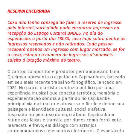
RESERVA ENCERRADA
Caso não tenha conseguido fazer a reserva de ingresso
pela internet, você ainda pode encontrar ingressos na
recepção do Espaço Cultural BNDES, no dia do
espetáculo, a partir das 18h30, caso haja sobra dentre os
ingressos reservados e não retirados. Cada pessoa
receberá apenas um ingresso com lugar marcado, se for
o caso, estando o número de ingressos disponíveis
sujeito à lotação máxima do teatro.
O cantor, compositor e produtor pernambucano Lula
Queiroga apresenta o espetáculo Capibaribum, baseado
em seu mais recente trabalho fonográfico, lançado em
2024. No palco, o artista conduz o público por uma
experiência musical que conecta território, memória e
experimentação sonora a partir do rio Capibaribe,
principal via natural que atravessa o Recife e define sua
paisagem e identidade cultural, social e afetiva.
Inspirado no percurso do rio, o álbum Capibaribum
reúne dez faixas e transita por ritmos como forró, xote,
maracatu e frevo, em diálogo com arranjos
contemporâneos e elementos eletrônicos. O espetáculo