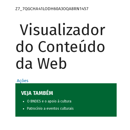
Z7_7QGCHA41LODH60A3OQA8RN1457
Visualizador
do Conteúdo
da Web
Ações
VEJA TAMBÉM
O BNDES e o apoio à cultura
Patrocínio a eventos culturais