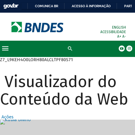
COMUNICA BR
ACESSO À INFORMAÇÃO
PARTI
ENGLISH
ACESSIBILIDADE
A+
A-
Busca
Z7_L9KEH4O0LORH80ALCLTPF80S71
Visualizador do
Conteúdo da Web
Ações
Destaques Prin