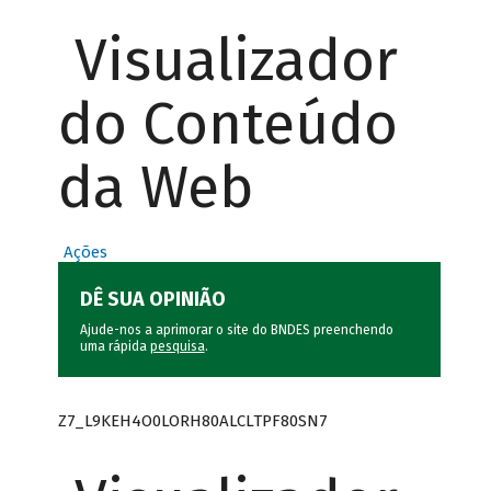
Visualizador
do Conteúdo
da Web
Ações
DÊ SUA OPINIÃO
Ajude-nos a aprimorar o site do BNDES preenchendo
uma rápida
pesquisa
.
Z7_L9KEH4O0LORH80ALCLTPF80SN7