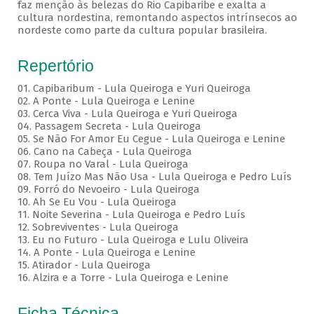
faz menção às belezas do Rio Capibaribe e exalta a
cultura nordestina, remontando aspectos intrínsecos ao
nordeste como parte da cultura popular brasileira.
Repertório
01. Capibaribum - Lula Queiroga e Yuri Queiroga
02. A Ponte - Lula Queiroga e Lenine
03. Cerca Viva - Lula Queiroga e Yuri Queiroga
04. Passagem Secreta - Lula Queiroga
05. Se Não For Amor Eu Cegue - Lula Queiroga e Lenine
06. Cano na Cabeça - Lula Queiroga
07. Roupa no Varal - Lula Queiroga
08. Tem Juízo Mas Não Usa - Lula Queiroga e Pedro Luís
09. Forró do Nevoeiro - Lula Queiroga
10. Ah Se Eu Vou - Lula Queiroga
11. Noite Severina - Lula Queiroga e Pedro Luís
12. Sobreviventes - Lula Queiroga
13. Eu no Futuro - Lula Queiroga e Lulu Oliveira
14. A Ponte - Lula Queiroga e Lenine
15. Atirador - Lula Queiroga
16. Alzira e a Torre - Lula Queiroga e Lenine
Ficha Técnica