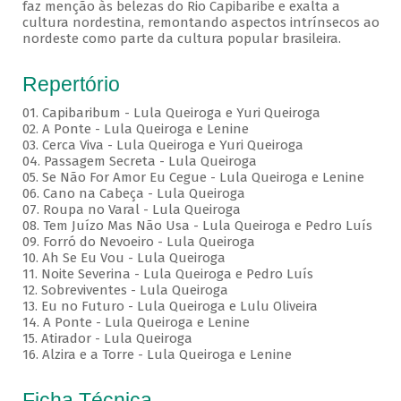
faz menção às belezas do Rio Capibaribe e exalta a
cultura nordestina, remontando aspectos intrínsecos ao
nordeste como parte da cultura popular brasileira.
Repertório
01. Capibaribum - Lula Queiroga e Yuri Queiroga
02. A Ponte - Lula Queiroga e Lenine
03. Cerca Viva - Lula Queiroga e Yuri Queiroga
04. Passagem Secreta - Lula Queiroga
05. Se Não For Amor Eu Cegue - Lula Queiroga e Lenine
06. Cano na Cabeça - Lula Queiroga
07. Roupa no Varal - Lula Queiroga
08. Tem Juízo Mas Não Usa - Lula Queiroga e Pedro Luís
09. Forró do Nevoeiro - Lula Queiroga
10. Ah Se Eu Vou - Lula Queiroga
11. Noite Severina - Lula Queiroga e Pedro Luís
12. Sobreviventes - Lula Queiroga
13. Eu no Futuro - Lula Queiroga e Lulu Oliveira
14. A Ponte - Lula Queiroga e Lenine
15. Atirador - Lula Queiroga
16. Alzira e a Torre - Lula Queiroga e Lenine
Ficha Técnica