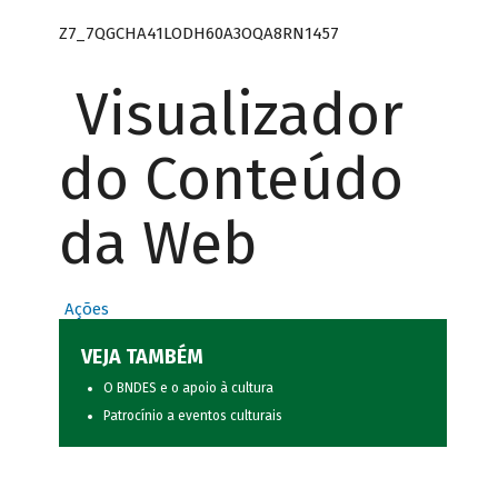
Z7_7QGCHA41LODH60A3OQA8RN1457
Visualizador
do Conteúdo
da Web
Ações
VEJA TAMBÉM
O BNDES e o apoio à cultura
Patrocínio a eventos culturais