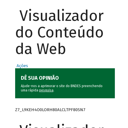
Visualizador
do Conteúdo
da Web
Ações
DÊ SUA OPINIÃO
Ajude-nos a aprimorar o site do BNDES preenchendo
uma rápida
pesquisa
.
Z7_L9KEH4O0LORH80ALCLTPF80SN7