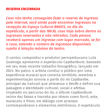
RESERVA ENCERRADA
Caso não tenha conseguido fazer a reserva de ingresso
pela internet, você ainda pode encontrar ingressos na
recepção do Espaço Cultural BNDES, no dia do
espetáculo, a partir das 18h30, caso haja sobra dentre os
ingressos reservados e não retirados. Cada pessoa
receberá apenas um ingresso com lugar marcado, se for
o caso, estando o número de ingressos disponíveis
sujeito à lotação máxima do teatro.
O cantor, compositor e produtor pernambucano Lula
Queiroga apresenta o espetáculo Capibaribum, baseado
em seu mais recente trabalho fonográfico, lançado em
2024. No palco, o artista conduz o público por uma
experiência musical que conecta território, memória e
experimentação sonora a partir do rio Capibaribe,
principal via natural que atravessa o Recife e define sua
paisagem e identidade cultural, social e afetiva.
Inspirado no percurso do rio, o álbum Capibaribum
reúne dez faixas e transita por ritmos como forró, xote,
maracatu e frevo, em diálogo com arranjos
contemporâneos e elementos eletrônicos. O espetáculo