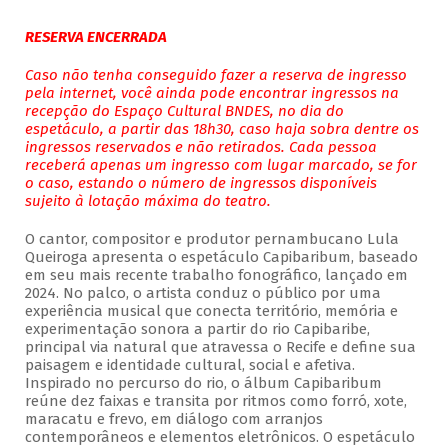
RESERVA ENCERRADA
Caso não tenha conseguido fazer a reserva de ingresso
pela internet, você ainda pode encontrar ingressos na
recepção do Espaço Cultural BNDES, no dia do
espetáculo, a partir das 18h30, caso haja sobra dentre os
ingressos reservados e não retirados. Cada pessoa
receberá apenas um ingresso com lugar marcado, se for
o caso, estando o número de ingressos disponíveis
sujeito à lotação máxima do teatro.
O cantor, compositor e produtor pernambucano Lula
Queiroga apresenta o espetáculo Capibaribum, baseado
em seu mais recente trabalho fonográfico, lançado em
2024. No palco, o artista conduz o público por uma
experiência musical que conecta território, memória e
experimentação sonora a partir do rio Capibaribe,
principal via natural que atravessa o Recife e define sua
paisagem e identidade cultural, social e afetiva.
Inspirado no percurso do rio, o álbum Capibaribum
reúne dez faixas e transita por ritmos como forró, xote,
maracatu e frevo, em diálogo com arranjos
contemporâneos e elementos eletrônicos. O espetáculo