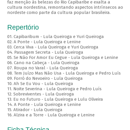
faz menção às belezas do Rio Capibaribe e exalta a
cultura nordestina, remontando aspectos intrínsecos ao
nordeste como parte da cultura popular brasileira.
Repertório
01. Capibaribum - Lula Queiroga e Yuri Queiroga
02. A Ponte - Lula Queiroga e Lenine
03. Cerca Viva - Lula Queiroga e Yuri Queiroga
04. Passagem Secreta - Lula Queiroga
05. Se Não For Amor Eu Cegue - Lula Queiroga e Lenine
06. Cano na Cabeça - Lula Queiroga
07. Roupa no Varal - Lula Queiroga
08. Tem Juízo Mas Não Usa - Lula Queiroga e Pedro Luís
09. Forró do Nevoeiro - Lula Queiroga
10. Ah Se Eu Vou - Lula Queiroga
11. Noite Severina - Lula Queiroga e Pedro Luís
12. Sobreviventes - Lula Queiroga
13. Eu no Futuro - Lula Queiroga e Lulu Oliveira
14. A Ponte - Lula Queiroga e Lenine
15. Atirador - Lula Queiroga
16. Alzira e a Torre - Lula Queiroga e Lenine
Ficha Técnica