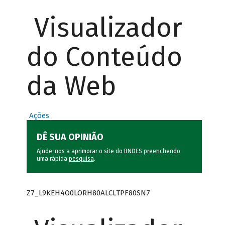
Visualizador
do Conteúdo
da Web
Ações
DÊ SUA OPINIÃO
Ajude-nos a aprimorar o site do BNDES preenchendo
uma rápida
pesquisa
.
Z7_L9KEH4O0LORH80ALCLTPF80SN7