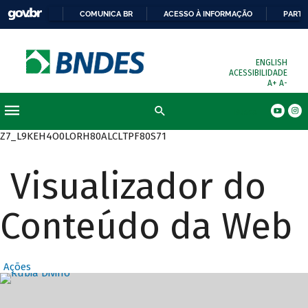
COMUNICA BR
ACESSO À INFORMAÇÃO
PARTI
ENGLISH
ACESSIBILIDADE
A+
A-
Busca
Z7_L9KEH4O0LORH80ALCLTPF80S71
Visualizador do
Conteúdo da Web
Ações
Destaques Prin