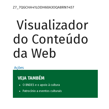
Z7_7QGCHA41LODH60A3OQA8RN1457
Visualizador
do Conteúdo
da Web
Ações
VEJA TAMBÉM
O BNDES e o apoio à cultura
Patrocínio a eventos culturais