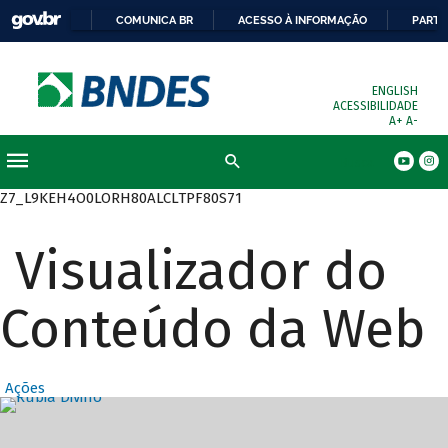
COMUNICA BR
ACESSO À INFORMAÇÃO
PARTI
ENGLISH
ACESSIBILIDADE
A+
A-
Busca
Z7_L9KEH4O0LORH80ALCLTPF80S71
Visualizador do
Conteúdo da Web
Ações
Destaques Prin