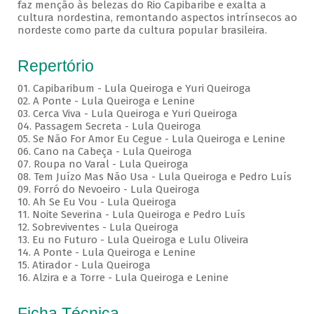
faz menção às belezas do Rio Capibaribe e exalta a
cultura nordestina, remontando aspectos intrínsecos ao
nordeste como parte da cultura popular brasileira.
Repertório
01. Capibaribum - Lula Queiroga e Yuri Queiroga
02. A Ponte - Lula Queiroga e Lenine
03. Cerca Viva - Lula Queiroga e Yuri Queiroga
04. Passagem Secreta - Lula Queiroga
05. Se Não For Amor Eu Cegue - Lula Queiroga e Lenine
06. Cano na Cabeça - Lula Queiroga
07. Roupa no Varal - Lula Queiroga
08. Tem Juízo Mas Não Usa - Lula Queiroga e Pedro Luís
09. Forró do Nevoeiro - Lula Queiroga
10. Ah Se Eu Vou - Lula Queiroga
11. Noite Severina - Lula Queiroga e Pedro Luís
12. Sobreviventes - Lula Queiroga
13. Eu no Futuro - Lula Queiroga e Lulu Oliveira
14. A Ponte - Lula Queiroga e Lenine
15. Atirador - Lula Queiroga
16. Alzira e a Torre - Lula Queiroga e Lenine
Ficha Técnica