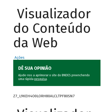
Visualizador
do Conteúdo
da Web
Ações
DÊ SUA OPINIÃO
Ajude-nos a aprimorar o site do BNDES preenchendo
uma rápida
pesquisa
.
Z7_L9KEH4O0LORH80ALCLTPF80SN7