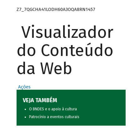
Z7_7QGCHA41LODH60A3OQA8RN1457
Visualizador
do Conteúdo
da Web
Ações
VEJA TAMBÉM
O BNDES e o apoio à cultura
Patrocínio a eventos culturais