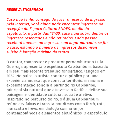
RESERVA ENCERRADA
Caso não tenha conseguido fazer a reserva de ingresso
pela internet, você ainda pode encontrar ingressos na
recepção do Espaço Cultural BNDES, no dia do
espetáculo, a partir das 18h30, caso haja sobra dentre os
ingressos reservados e não retirados. Cada pessoa
receberá apenas um ingresso com lugar marcado, se for
o caso, estando o número de ingressos disponíveis
sujeito à lotação máxima do teatro.
O cantor, compositor e produtor pernambucano Lula
Queiroga apresenta o espetáculo Capibaribum, baseado
em seu mais recente trabalho fonográfico, lançado em
2024. No palco, o artista conduz o público por uma
experiência musical que conecta território, memória e
experimentação sonora a partir do rio Capibaribe,
principal via natural que atravessa o Recife e define sua
paisagem e identidade cultural, social e afetiva.
Inspirado no percurso do rio, o álbum Capibaribum
reúne dez faixas e transita por ritmos como forró, xote,
maracatu e frevo, em diálogo com arranjos
contemporâneos e elementos eletrônicos. O espetáculo