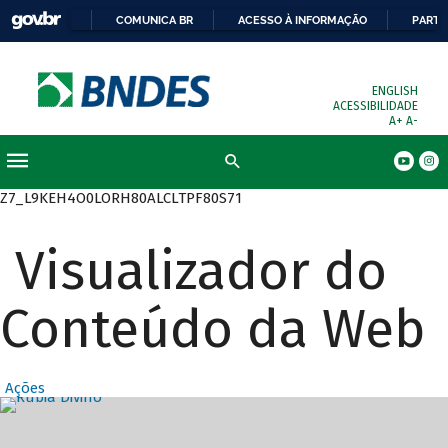
COMUNICA BR
ACESSO À INFORMAÇÃO
PARTI
ENGLISH
ACESSIBILIDADE
A+
A-
Busca
Z7_L9KEH4O0LORH80ALCLTPF80S71
Visualizador do
Conteúdo da Web
Ações
Destaques Prin