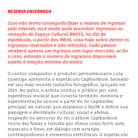
RESERVA ENCERRADA
Caso não tenha conseguido fazer a reserva de ingresso
pela internet, você ainda pode encontrar ingressos na
recepção do Espaço Cultural BNDES, no dia do
espetáculo, a partir das 18h30, caso haja sobra dentre os
ingressos reservados e não retirados. Cada pessoa
receberá apenas um ingresso com lugar marcado, se for
o caso, estando o número de ingressos disponíveis
sujeito à lotação máxima do teatro.
O cantor, compositor e produtor pernambucano Lula
Queiroga apresenta o espetáculo Capibaribum, baseado
em seu mais recente trabalho fonográfico, lançado em
2024. No palco, o artista conduz o público por uma
experiência musical que conecta território, memória e
experimentação sonora a partir do rio Capibaribe,
principal via natural que atravessa o Recife e define sua
paisagem e identidade cultural, social e afetiva.
Inspirado no percurso do rio, o álbum Capibaribum
reúne dez faixas e transita por ritmos como forró, xote,
maracatu e frevo, em diálogo com arranjos
contemporâneos e elementos eletrônicos. O espetáculo