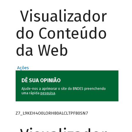
Visualizador
do Conteúdo
da Web
Ações
DÊ SUA OPINIÃO
Ajude-nos a aprimorar o site do BNDES preenchendo
uma rápida
pesquisa
.
Z7_L9KEH4O0LORH80ALCLTPF80SN7