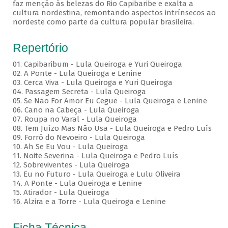
faz menção às belezas do Rio Capibaribe e exalta a
cultura nordestina, remontando aspectos intrínsecos ao
nordeste como parte da cultura popular brasileira.
Repertório
01. Capibaribum - Lula Queiroga e Yuri Queiroga
02. A Ponte - Lula Queiroga e Lenine
03. Cerca Viva - Lula Queiroga e Yuri Queiroga
04. Passagem Secreta - Lula Queiroga
05. Se Não For Amor Eu Cegue - Lula Queiroga e Lenine
06. Cano na Cabeça - Lula Queiroga
07. Roupa no Varal - Lula Queiroga
08. Tem Juízo Mas Não Usa - Lula Queiroga e Pedro Luís
09. Forró do Nevoeiro - Lula Queiroga
10. Ah Se Eu Vou - Lula Queiroga
11. Noite Severina - Lula Queiroga e Pedro Luís
12. Sobreviventes - Lula Queiroga
13. Eu no Futuro - Lula Queiroga e Lulu Oliveira
14. A Ponte - Lula Queiroga e Lenine
15. Atirador - Lula Queiroga
16. Alzira e a Torre - Lula Queiroga e Lenine
Ficha Técnica