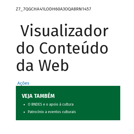
Z7_7QGCHA41LODH60A3OQA8RN1457
Visualizador
do Conteúdo
da Web
Ações
VEJA TAMBÉM
O BNDES e o apoio à cultura
Patrocínio a eventos culturais