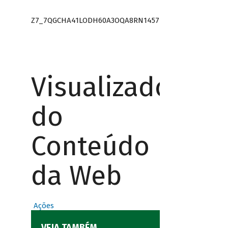
Z7_7QGCHA41LODH60A3OQA8RN1457
Visualizador
do
Conteúdo
da Web
Ações
VEJA TAMBÉM