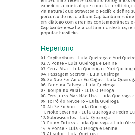
em seu mais recente trabalho fonográfico, l
experiência musical que conecta território, m
via natural que atravessa o Recife e define s
percurso do rio, o álbum Capibaribum reúne d
em diálogo com arranjos contemporâneos e e
Capibaribe e exalta a cultura nordestina, r
popular brasileira.
Repertório
01. Capibaribum - Lula Queiroga e Yuri Queir
02. A Ponte - Lula Queiroga e Lenine
03. Cerca Viva - Lula Queiroga e Yuri Queirog
04. Passagem Secreta - Lula Queiroga
05. Se Não For Amor Eu Cegue - Lula Queirog
06. Cano na Cabeça - Lula Queiroga
07. Roupa no Varal - Lula Queiroga
08. Tem Juízo Mas Não Usa - Lula Queiroga e
09. Forró do Nevoeiro - Lula Queiroga
10. Ah Se Eu Vou - Lula Queiroga
11. Noite Severina - Lula Queiroga e Pedro Lu
12. Sobreviventes - Lula Queiroga
13. Eu no Futuro - Lula Queiroga e Lulu Olive
14. A Ponte - Lula Queiroga e Lenine
15. Atirador - Lula Queiroga