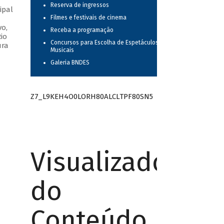
Reserva de ingressos
ipal
Filmes e festivais de cinema
vo,
Receba a programação
io
Concursos para Escolha de Espetáculos
ura
Musicais
Galeria BNDES
Z7_L9KEH4O0LORH80ALCLTPF80SN5
Visualizador
do
Conteúdo