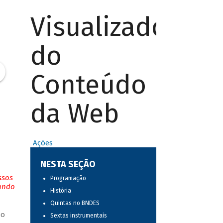
Visualizador
do
Conteúdo
da Web
Ações
NESTA SEÇÃO
ssos
Programação
tando
História
Quintas no BNDES
do
Sextas instrumentais