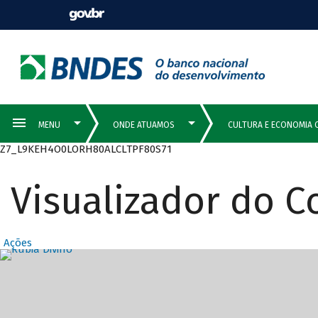
Z7_L9KEH4O0LORH80ALCLTPF80S71
Visualizador do 
Ações
Destaques Prin