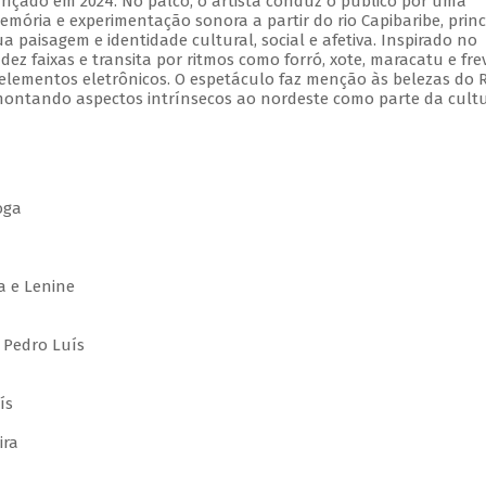
ançado em 2024. No palco, o artista conduz o público por uma
emória e experimentação sonora a partir do rio Capibaribe, princ
ua paisagem e identidade cultural, social e afetiva. Inspirado no
ez faixas e transita por ritmos como forró, xote, maracatu e fre
lementos eletrônicos. O espetáculo faz menção às belezas do R
emontando aspectos intrínsecos ao nordeste como parte da cult
oga
a
a e Lenine
 Pedro Luís
ís
ira