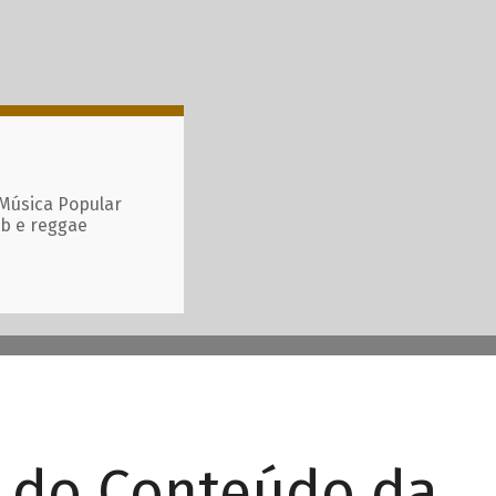
 Música Popular
ub e reggae
r do Conteúdo da