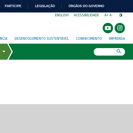
PARTICIPE
LEGISLAÇÃO
ÓRGÃOS DO GOVERNO
⁣
ENGLISH
ACESSIBILIDADE
A+
A-
NCIA
DESENVOLVIMENTO SUSTENTÁVEL
CONHECIMENTO
IMPRENSA
Busca
gem de tela