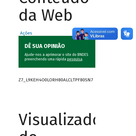
da Web
Ações
DÊ SUA OPINIÃO
Ajude-nos a aprimorar o site do BNDES
preenchendo uma rápida
pesquisa
.
Z7_L9KEH4O0LORH80ALCLTPF80SN7
Visualizador