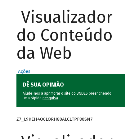
Visualizador
do Conteúdo
da Web
Ações
DÊ SUA OPINIÃO
Ajude-nos a aprimorar o site do BNDES preenchendo
uma rápida
pesquisa
.
Z7_L9KEH4O0LORH80ALCLTPF80SN7