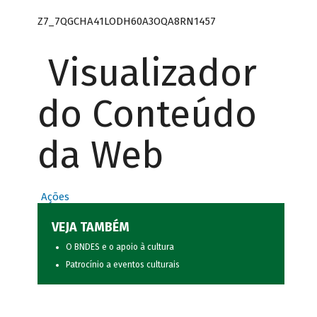
Z7_7QGCHA41LODH60A3OQA8RN1457
Visualizador
do Conteúdo
da Web
Ações
VEJA TAMBÉM
O BNDES e o apoio à cultura
Patrocínio a eventos culturais