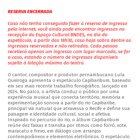
RESERVA ENCERRADA
Caso não tenha conseguido fazer a reserva de ingresso
pela internet, você ainda pode encontrar ingressos na
recepção do Espaço Cultural BNDES, no dia do
espetáculo, a partir das 18h30, caso haja sobra dentre os
ingressos reservados e não retirados. Cada pessoa
receberá apenas um ingresso com lugar marcado, se for
o caso, estando o número de ingressos disponíveis
sujeito à lotação máxima do teatro.
O cantor, compositor e produtor pernambucano Lula
Queiroga apresenta o espetáculo Capibaribum, baseado
em seu mais recente trabalho fonográfico, lançado em
2024. No palco, o artista conduz o público por uma
experiência musical que conecta território, memória e
experimentação sonora a partir do rio Capibaribe,
principal via natural que atravessa o Recife e define sua
paisagem e identidade cultural, social e afetiva.
Inspirado no percurso do rio, o álbum Capibaribum
reúne dez faixas e transita por ritmos como forró, xote,
maracatu e frevo, em diálogo com arranjos
contemporâneos e elementos eletrônicos. O espetáculo