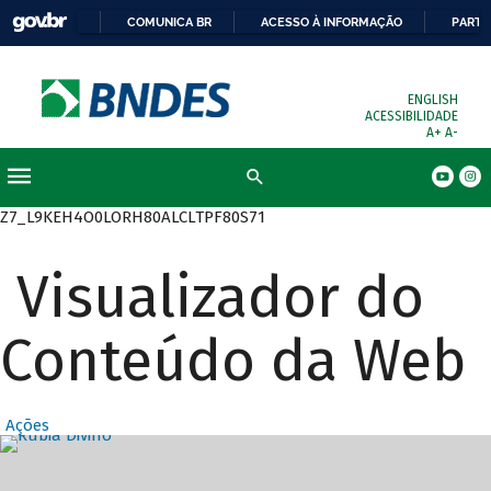
COMUNICA BR
ACESSO À INFORMAÇÃO
PARTI
ENGLISH
ACESSIBILIDADE
A+
A-
Busca
Z7_L9KEH4O0LORH80ALCLTPF80S71
Visualizador do
Conteúdo da Web
Ações
Destaques Prin