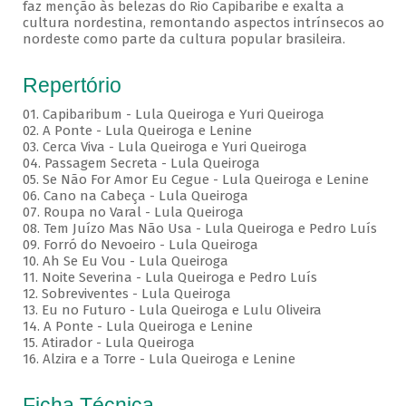
faz menção às belezas do Rio Capibaribe e exalta a
cultura nordestina, remontando aspectos intrínsecos ao
nordeste como parte da cultura popular brasileira.
Repertório
01. Capibaribum - Lula Queiroga e Yuri Queiroga
02. A Ponte - Lula Queiroga e Lenine
03. Cerca Viva - Lula Queiroga e Yuri Queiroga
04. Passagem Secreta - Lula Queiroga
05. Se Não For Amor Eu Cegue - Lula Queiroga e Lenine
06. Cano na Cabeça - Lula Queiroga
07. Roupa no Varal - Lula Queiroga
08. Tem Juízo Mas Não Usa - Lula Queiroga e Pedro Luís
09. Forró do Nevoeiro - Lula Queiroga
10. Ah Se Eu Vou - Lula Queiroga
11. Noite Severina - Lula Queiroga e Pedro Luís
12. Sobreviventes - Lula Queiroga
13. Eu no Futuro - Lula Queiroga e Lulu Oliveira
14. A Ponte - Lula Queiroga e Lenine
15. Atirador - Lula Queiroga
16. Alzira e a Torre - Lula Queiroga e Lenine
Ficha Técnica