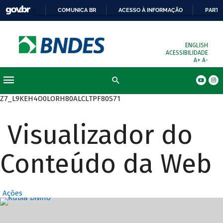
COMUNICA BR
ACESSO À INFORMAÇÃO
PARTI
ENGLISH
ACESSIBILIDADE
A+
A-
Busca
Z7_L9KEH4O0LORH80ALCLTPF80S71
Visualizador do
Conteúdo da Web
Ações
Destaques Prin