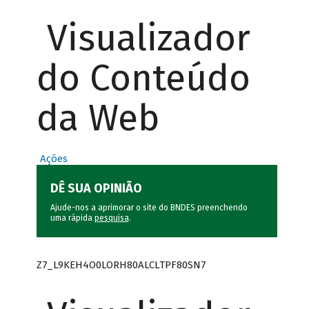
Visualizador
do Conteúdo
da Web
Ações
DÊ SUA OPINIÃO
Ajude-nos a aprimorar o site do BNDES preenchendo
uma rápida
pesquisa
.
Z7_L9KEH4O0LORH80ALCLTPF80SN7