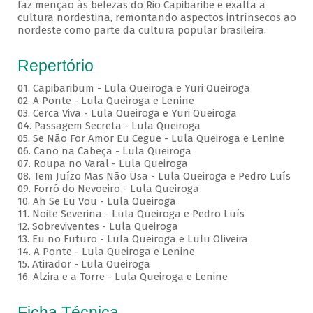
faz menção às belezas do Rio Capibaribe e exalta a
cultura nordestina, remontando aspectos intrínsecos ao
nordeste como parte da cultura popular brasileira.
Repertório
01. Capibaribum - Lula Queiroga e Yuri Queiroga
02. A Ponte - Lula Queiroga e Lenine
03. Cerca Viva - Lula Queiroga e Yuri Queiroga
04. Passagem Secreta - Lula Queiroga
05. Se Não For Amor Eu Cegue - Lula Queiroga e Lenine
06. Cano na Cabeça - Lula Queiroga
07. Roupa no Varal - Lula Queiroga
08. Tem Juízo Mas Não Usa - Lula Queiroga e Pedro Luís
09. Forró do Nevoeiro - Lula Queiroga
10. Ah Se Eu Vou - Lula Queiroga
11. Noite Severina - Lula Queiroga e Pedro Luís
12. Sobreviventes - Lula Queiroga
13. Eu no Futuro - Lula Queiroga e Lulu Oliveira
14. A Ponte - Lula Queiroga e Lenine
15. Atirador - Lula Queiroga
16. Alzira e a Torre - Lula Queiroga e Lenine
Ficha Técnica