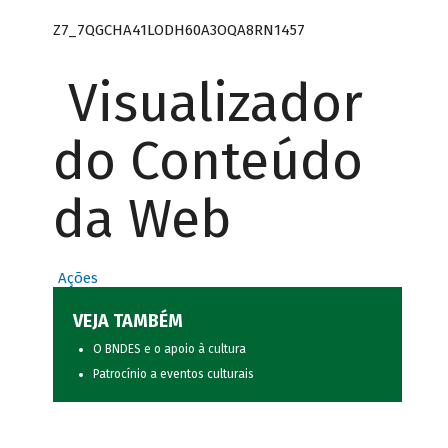
Z7_7QGCHA41LODH60A3OQA8RN1457
Visualizador
do Conteúdo
da Web
Ações
VEJA TAMBÉM
O BNDES e o apoio à cultura
Patrocínio a eventos culturais