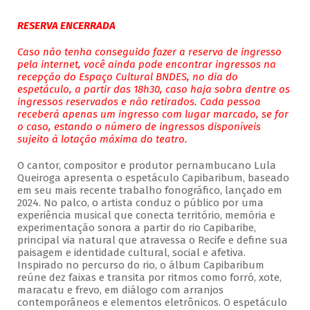
RESERVA ENCERRADA
Caso não tenha conseguido fazer a reserva de ingresso
pela internet, você ainda pode encontrar ingressos na
recepção do Espaço Cultural BNDES, no dia do
espetáculo, a partir das 18h30, caso haja sobra dentre os
ingressos reservados e não retirados. Cada pessoa
receberá apenas um ingresso com lugar marcado, se for
o caso, estando o número de ingressos disponíveis
sujeito à lotação máxima do teatro.
O cantor, compositor e produtor pernambucano Lula
Queiroga apresenta o espetáculo Capibaribum, baseado
em seu mais recente trabalho fonográfico, lançado em
2024. No palco, o artista conduz o público por uma
experiência musical que conecta território, memória e
experimentação sonora a partir do rio Capibaribe,
principal via natural que atravessa o Recife e define sua
paisagem e identidade cultural, social e afetiva.
Inspirado no percurso do rio, o álbum Capibaribum
reúne dez faixas e transita por ritmos como forró, xote,
maracatu e frevo, em diálogo com arranjos
contemporâneos e elementos eletrônicos. O espetáculo