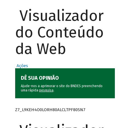
Visualizador
do Conteúdo
da Web
Ações
DÊ SUA OPINIÃO
Ajude-nos a aprimorar o site do BNDES preenchendo
uma rápida
pesquisa
.
Z7_L9KEH4O0LORH80ALCLTPF80SN7