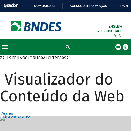
COMUNICA BR
ACESSO À INFORMAÇÃO
PARTI
ENGLISH
ACESSIBILIDADE
A+
A-
Busca
Z7_L9KEH4O0LORH80ALCLTPF80S71
Visualizador do
Conteúdo da Web
Ações
Destaques Prin