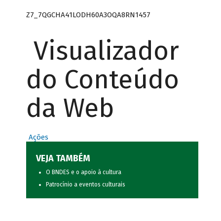
Z7_7QGCHA41LODH60A3OQA8RN1457
Visualizador
do Conteúdo
da Web
Ações
VEJA TAMBÉM
O BNDES e o apoio à cultura
Patrocínio a eventos culturais