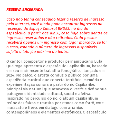
RESERVA ENCERRADA
Caso não tenha conseguido fazer a reserva de ingresso
pela internet, você ainda pode encontrar ingressos na
recepção do Espaço Cultural BNDES, no dia do
espetáculo, a partir das 18h30, caso haja sobra dentre os
ingressos reservados e não retirados. Cada pessoa
receberá apenas um ingresso com lugar marcado, se for
o caso, estando o número de ingressos disponíveis
sujeito à lotação máxima do teatro.
O cantor, compositor e produtor pernambucano Lula
Queiroga apresenta o espetáculo Capibaribum, baseado
em seu mais recente trabalho fonográfico, lançado em
2024. No palco, o artista conduz o público por uma
experiência musical que conecta território, memória e
experimentação sonora a partir do rio Capibaribe,
principal via natural que atravessa o Recife e define sua
paisagem e identidade cultural, social e afetiva.
Inspirado no percurso do rio, o álbum Capibaribum
reúne dez faixas e transita por ritmos como forró, xote,
maracatu e frevo, em diálogo com arranjos
contemporâneos e elementos eletrônicos. O espetáculo