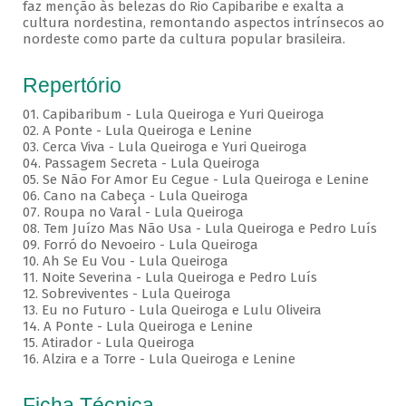
faz menção às belezas do Rio Capibaribe e exalta a
cultura nordestina, remontando aspectos intrínsecos ao
nordeste como parte da cultura popular brasileira.
Repertório
01. Capibaribum - Lula Queiroga e Yuri Queiroga
02. A Ponte - Lula Queiroga e Lenine
03. Cerca Viva - Lula Queiroga e Yuri Queiroga
04. Passagem Secreta - Lula Queiroga
05. Se Não For Amor Eu Cegue - Lula Queiroga e Lenine
06. Cano na Cabeça - Lula Queiroga
07. Roupa no Varal - Lula Queiroga
08. Tem Juízo Mas Não Usa - Lula Queiroga e Pedro Luís
09. Forró do Nevoeiro - Lula Queiroga
10. Ah Se Eu Vou - Lula Queiroga
11. Noite Severina - Lula Queiroga e Pedro Luís
12. Sobreviventes - Lula Queiroga
13. Eu no Futuro - Lula Queiroga e Lulu Oliveira
14. A Ponte - Lula Queiroga e Lenine
15. Atirador - Lula Queiroga
16. Alzira e a Torre - Lula Queiroga e Lenine
Ficha Técnica