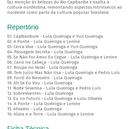
faz menção às belezas do Rio Capibaribe e exalta a
cultura nordestina, remontando aspectos intrínsecos ao
nordeste como parte da cultura popular brasileira.
Repertório
01. Capibaribum - Lula Queiroga e Yuri Queiroga
02. A Ponte - Lula Queiroga e Lenine
03. Cerca Viva - Lula Queiroga e Yuri Queiroga
04. Passagem Secreta - Lula Queiroga
05. Se Não For Amor Eu Cegue - Lula Queiroga e Lenine
06. Cano na Cabeça - Lula Queiroga
07. Roupa no Varal - Lula Queiroga
08. Tem Juízo Mas Não Usa - Lula Queiroga e Pedro Luís
09. Forró do Nevoeiro - Lula Queiroga
10. Ah Se Eu Vou - Lula Queiroga
11. Noite Severina - Lula Queiroga e Pedro Luís
12. Sobreviventes - Lula Queiroga
13. Eu no Futuro - Lula Queiroga e Lulu Oliveira
14. A Ponte - Lula Queiroga e Lenine
15. Atirador - Lula Queiroga
16. Alzira e a Torre - Lula Queiroga e Lenine
Ficha Técnica