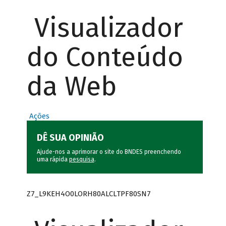
Visualizador
do Conteúdo
da Web
Ações
DÊ SUA OPINIÃO
Ajude-nos a aprimorar o site do BNDES preenchendo
uma rápida
pesquisa
.
Z7_L9KEH4O0LORH80ALCLTPF80SN7