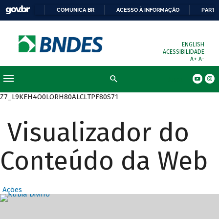
COMUNICA BR
ACESSO À INFORMAÇÃO
PARTI
ENGLISH
ACESSIBILIDADE
A+
A-
Busca
Z7_L9KEH4O0LORH80ALCLTPF80S71
Visualizador do
Conteúdo da Web
Ações
Destaques Prin