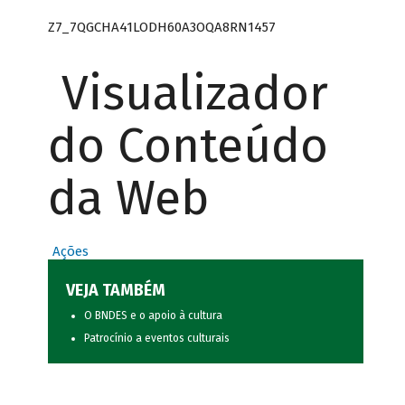
Z7_7QGCHA41LODH60A3OQA8RN1457
Visualizador
do Conteúdo
da Web
Ações
VEJA TAMBÉM
O BNDES e o apoio à cultura
Patrocínio a eventos culturais