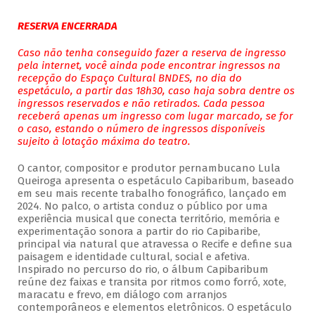
RESERVA ENCERRADA
Caso não tenha conseguido fazer a reserva de ingresso
pela internet, você ainda pode encontrar ingressos na
recepção do Espaço Cultural BNDES, no dia do
espetáculo, a partir das 18h30, caso haja sobra dentre os
ingressos reservados e não retirados. Cada pessoa
receberá apenas um ingresso com lugar marcado, se for
o caso, estando o número de ingressos disponíveis
sujeito à lotação máxima do teatro.
O cantor, compositor e produtor pernambucano Lula
Queiroga apresenta o espetáculo Capibaribum, baseado
em seu mais recente trabalho fonográfico, lançado em
2024. No palco, o artista conduz o público por uma
experiência musical que conecta território, memória e
experimentação sonora a partir do rio Capibaribe,
principal via natural que atravessa o Recife e define sua
paisagem e identidade cultural, social e afetiva.
Inspirado no percurso do rio, o álbum Capibaribum
reúne dez faixas e transita por ritmos como forró, xote,
maracatu e frevo, em diálogo com arranjos
contemporâneos e elementos eletrônicos. O espetáculo