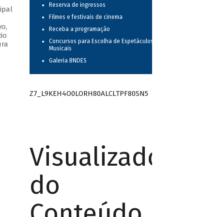
Reserva de ingressos
ipal
Filmes e festivais de cinema
vo,
Receba a programação
io
Concursos para Escolha de Espetáculos
ura
Musicais
Galeria BNDES
Z7_L9KEH4O0LORH80ALCLTPF80SN5
Visualizador
do
Conteúdo