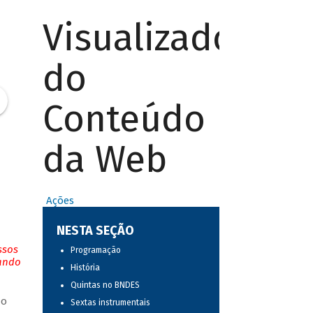
Visualizador
do
Conteúdo
da Web
Ações
NESTA SEÇÃO
ssos
Programação
tando
História
Quintas no BNDES
do
Sextas instrumentais