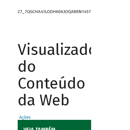
Z7_7QGCHA41LODH60A3OQA8RN1457
Visualizador
do
Conteúdo
da Web
Ações
VEJA TAMBÉM