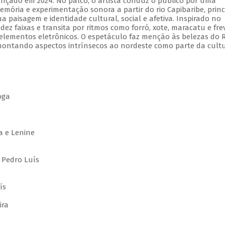
ançado em 2024. No palco, o artista conduz o público por uma
emória e experimentação sonora a partir do rio Capibaribe, princ
ua paisagem e identidade cultural, social e afetiva. Inspirado no
ez faixas e transita por ritmos como forró, xote, maracatu e fre
lementos eletrônicos. O espetáculo faz menção às belezas do R
emontando aspectos intrínsecos ao nordeste como parte da cult
oga
a
a e Lenine
 Pedro Luís
ís
ira