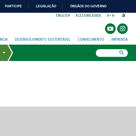
PARTICIPE
LEGISLAÇÃO
ÓRGÃOS DO GOVERNO
⁣
ENGLISH
ACESSIBILIDADE
A+
A-
NCIA
DESENVOLVIMENTO SUSTENTÁVEL
CONHECIMENTO
IMPRENSA
Busca
gem de tela