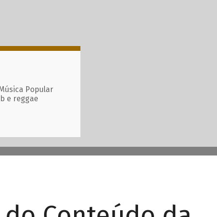
 Música Popular
ub e reggae
r do Conteúdo da