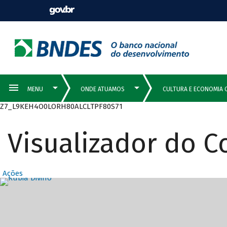
Z7_L9KEH4O0LORH80ALCLTPF80S71
Visualizador do 
Ações
Destaques Prin