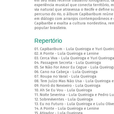
em seu mais recente trabalho fonográfico, l
experiência musical que conecta território, m
via natural que atravessa o Recife e define s
percurso do rio, o álbum Capibaribum reúne d
em diálogo com arranjos contemporâneos e e
Capibaribe e exalta a cultura nordestina, r
popular brasileira.
Repertório
01. Capibaribum - Lula Queiroga e Yuri Queir
02. A Ponte - Lula Queiroga e Lenine
03. Cerca Viva - Lula Queiroga e Yuri Queirog
04. Passagem Secreta - Lula Queiroga
05. Se Não For Amor Eu Cegue - Lula Queirog
06. Cano na Cabeça - Lula Queiroga
07. Roupa no Varal - Lula Queiroga
08. Tem Juízo Mas Não Usa - Lula Queiroga e
09. Forró do Nevoeiro - Lula Queiroga
10. Ah Se Eu Vou - Lula Queiroga
11. Noite Severina - Lula Queiroga e Pedro Lu
12. Sobreviventes - Lula Queiroga
13. Eu no Futuro - Lula Queiroga e Lulu Olive
14. A Ponte - Lula Queiroga e Lenine
15. Atirador - Lula Queiroga