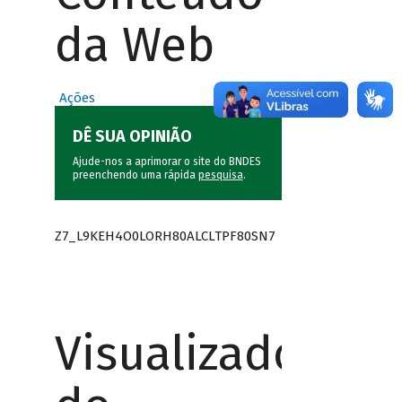
da Web
Ações
DÊ SUA OPINIÃO
Ajude-nos a aprimorar o site do BNDES
preenchendo uma rápida
pesquisa
.
Z7_L9KEH4O0LORH80ALCLTPF80SN7
Visualizador