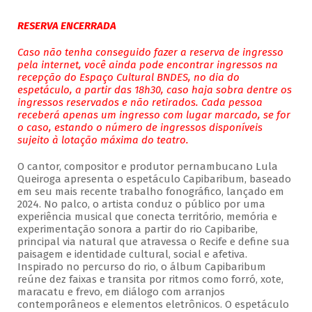
RESERVA ENCERRADA
Caso não tenha conseguido fazer a reserva de ingresso
pela internet, você ainda pode encontrar ingressos na
recepção do Espaço Cultural BNDES, no dia do
espetáculo, a partir das 18h30, caso haja sobra dentre os
ingressos reservados e não retirados. Cada pessoa
receberá apenas um ingresso com lugar marcado, se for
o caso, estando o número de ingressos disponíveis
sujeito à lotação máxima do teatro.
O cantor, compositor e produtor pernambucano Lula
Queiroga apresenta o espetáculo Capibaribum, baseado
em seu mais recente trabalho fonográfico, lançado em
2024. No palco, o artista conduz o público por uma
experiência musical que conecta território, memória e
experimentação sonora a partir do rio Capibaribe,
principal via natural que atravessa o Recife e define sua
paisagem e identidade cultural, social e afetiva.
Inspirado no percurso do rio, o álbum Capibaribum
reúne dez faixas e transita por ritmos como forró, xote,
maracatu e frevo, em diálogo com arranjos
contemporâneos e elementos eletrônicos. O espetáculo