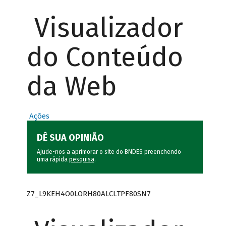
Visualizador
do Conteúdo
da Web
Ações
DÊ SUA OPINIÃO
Ajude-nos a aprimorar o site do BNDES preenchendo
uma rápida
pesquisa
.
Z7_L9KEH4O0LORH80ALCLTPF80SN7