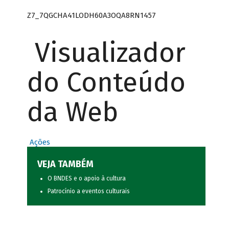
Z7_7QGCHA41LODH60A3OQA8RN1457
Visualizador
do Conteúdo
da Web
Ações
VEJA TAMBÉM
O BNDES e o apoio à cultura
Patrocínio a eventos culturais