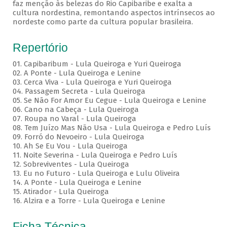
faz menção às belezas do Rio Capibaribe e exalta a
cultura nordestina, remontando aspectos intrínsecos ao
nordeste como parte da cultura popular brasileira.
Repertório
01. Capibaribum - Lula Queiroga e Yuri Queiroga
02. A Ponte - Lula Queiroga e Lenine
03. Cerca Viva - Lula Queiroga e Yuri Queiroga
04. Passagem Secreta - Lula Queiroga
05. Se Não For Amor Eu Cegue - Lula Queiroga e Lenine
06. Cano na Cabeça - Lula Queiroga
07. Roupa no Varal - Lula Queiroga
08. Tem Juízo Mas Não Usa - Lula Queiroga e Pedro Luís
09. Forró do Nevoeiro - Lula Queiroga
10. Ah Se Eu Vou - Lula Queiroga
11. Noite Severina - Lula Queiroga e Pedro Luís
12. Sobreviventes - Lula Queiroga
13. Eu no Futuro - Lula Queiroga e Lulu Oliveira
14. A Ponte - Lula Queiroga e Lenine
15. Atirador - Lula Queiroga
16. Alzira e a Torre - Lula Queiroga e Lenine
Ficha Técnica