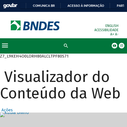
COMUNICA BR
ACESSO À INFORMAÇÃO
PARTI
ENGLISH
ACESSIBILIDADE
A+
A-
Busca
Z7_L9KEH4O0LORH80ALCLTPF80S71
Visualizador do
Conteúdo da Web
Ações
Destaques Prin