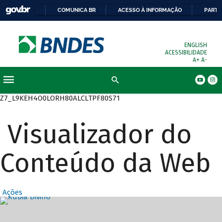
COMUNICA BR
ACESSO À INFORMAÇÃO
PARTI
ENGLISH
ACESSIBILIDADE
A+
A-
Busca
Z7_L9KEH4O0LORH80ALCLTPF80S71
Visualizador do
Conteúdo da Web
Ações
Destaques Prin