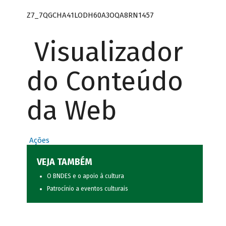
Z7_7QGCHA41LODH60A3OQA8RN1457
Visualizador
do Conteúdo
da Web
Ações
VEJA TAMBÉM
O BNDES e o apoio à cultura
Patrocínio a eventos culturais