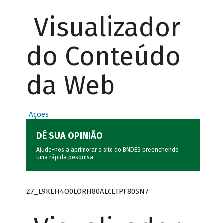
Visualizador
do Conteúdo
da Web
Ações
DÊ SUA OPINIÃO
Ajude-nos a aprimorar o site do BNDES preenchendo
uma rápida
pesquisa
.
Z7_L9KEH4O0LORH80ALCLTPF80SN7