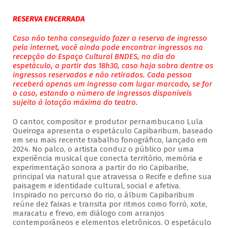
RESERVA ENCERRADA
Caso não tenha conseguido fazer a reserva de ingresso
pela internet, você ainda pode encontrar ingressos na
recepção do Espaço Cultural BNDES, no dia do
espetáculo, a partir das 18h30, caso haja sobra dentre os
ingressos reservados e não retirados. Cada pessoa
receberá apenas um ingresso com lugar marcado, se for
o caso, estando o número de ingressos disponíveis
sujeito à lotação máxima do teatro.
O cantor, compositor e produtor pernambucano Lula
Queiroga apresenta o espetáculo Capibaribum, baseado
em seu mais recente trabalho fonográfico, lançado em
2024. No palco, o artista conduz o público por uma
experiência musical que conecta território, memória e
experimentação sonora a partir do rio Capibaribe,
principal via natural que atravessa o Recife e define sua
paisagem e identidade cultural, social e afetiva.
Inspirado no percurso do rio, o álbum Capibaribum
reúne dez faixas e transita por ritmos como forró, xote,
maracatu e frevo, em diálogo com arranjos
contemporâneos e elementos eletrônicos. O espetáculo