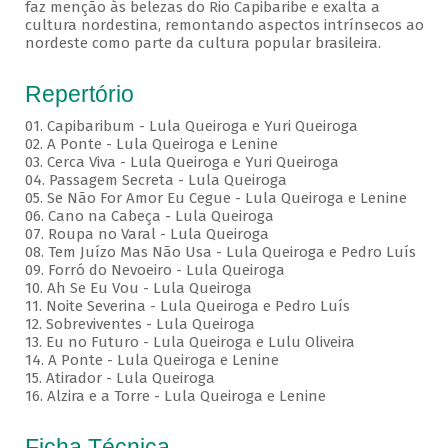
faz menção às belezas do Rio Capibaribe e exalta a
cultura nordestina, remontando aspectos intrínsecos ao
nordeste como parte da cultura popular brasileira.
Repertório
01. Capibaribum - Lula Queiroga e Yuri Queiroga
02. A Ponte - Lula Queiroga e Lenine
03. Cerca Viva - Lula Queiroga e Yuri Queiroga
04. Passagem Secreta - Lula Queiroga
05. Se Não For Amor Eu Cegue - Lula Queiroga e Lenine
06. Cano na Cabeça - Lula Queiroga
07. Roupa no Varal - Lula Queiroga
08. Tem Juízo Mas Não Usa - Lula Queiroga e Pedro Luís
09. Forró do Nevoeiro - Lula Queiroga
10. Ah Se Eu Vou - Lula Queiroga
11. Noite Severina - Lula Queiroga e Pedro Luís
12. Sobreviventes - Lula Queiroga
13. Eu no Futuro - Lula Queiroga e Lulu Oliveira
14. A Ponte - Lula Queiroga e Lenine
15. Atirador - Lula Queiroga
16. Alzira e a Torre - Lula Queiroga e Lenine
Ficha Técnica