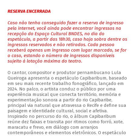
RESERVA ENCERRADA
Caso não tenha conseguido fazer a reserva de ingresso
pela internet, você ainda pode encontrar ingressos na
recepção do Espaço Cultural BNDES, no dia do
espetáculo, a partir das 18h30, caso haja sobra dentre os
ingressos reservados e não retirados. Cada pessoa
receberá apenas um ingresso com lugar marcado, se for
o caso, estando o número de ingressos disponíveis
sujeito à lotação máxima do teatro.
O cantor, compositor e produtor pernambucano Lula
Queiroga apresenta o espetáculo Capibaribum, baseado
em seu mais recente trabalho fonográfico, lançado em
2024. No palco, o artista conduz o público por uma
experiência musical que conecta território, memória e
experimentação sonora a partir do rio Capibaribe,
principal via natural que atravessa o Recife e define sua
paisagem e identidade cultural, social e afetiva.
Inspirado no percurso do rio, o álbum Capibaribum
reúne dez faixas e transita por ritmos como forró, xote,
maracatu e frevo, em diálogo com arranjos
contemporâneos e elementos eletrônicos. O espetáculo