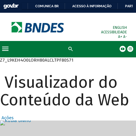
COMUNICA BR
ACESSO À INFORMAÇÃO
PARTI
ENGLISH
ACESSIBILIDADE
A+
A-
Busca
Z7_L9KEH4O0LORH80ALCLTPF80S71
Visualizador do
Conteúdo da Web
Ações
Destaques Prin