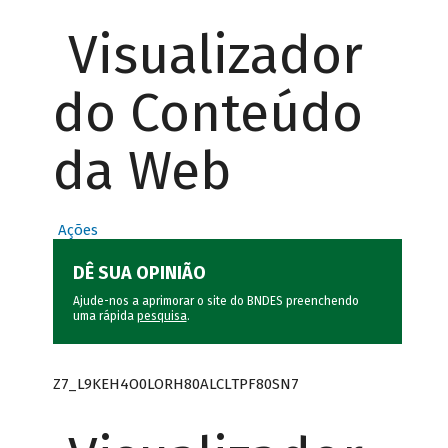
Visualizador
do Conteúdo
da Web
Ações
DÊ SUA OPINIÃO
Ajude-nos a aprimorar o site do BNDES preenchendo
uma rápida
pesquisa
.
Z7_L9KEH4O0LORH80ALCLTPF80SN7