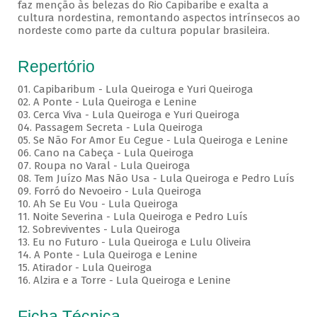
faz menção às belezas do Rio Capibaribe e exalta a
cultura nordestina, remontando aspectos intrínsecos ao
nordeste como parte da cultura popular brasileira.
Repertório
01. Capibaribum - Lula Queiroga e Yuri Queiroga
02. A Ponte - Lula Queiroga e Lenine
03. Cerca Viva - Lula Queiroga e Yuri Queiroga
04. Passagem Secreta - Lula Queiroga
05. Se Não For Amor Eu Cegue - Lula Queiroga e Lenine
06. Cano na Cabeça - Lula Queiroga
07. Roupa no Varal - Lula Queiroga
08. Tem Juízo Mas Não Usa - Lula Queiroga e Pedro Luís
09. Forró do Nevoeiro - Lula Queiroga
10. Ah Se Eu Vou - Lula Queiroga
11. Noite Severina - Lula Queiroga e Pedro Luís
12. Sobreviventes - Lula Queiroga
13. Eu no Futuro - Lula Queiroga e Lulu Oliveira
14. A Ponte - Lula Queiroga e Lenine
15. Atirador - Lula Queiroga
16. Alzira e a Torre - Lula Queiroga e Lenine
Ficha Técnica