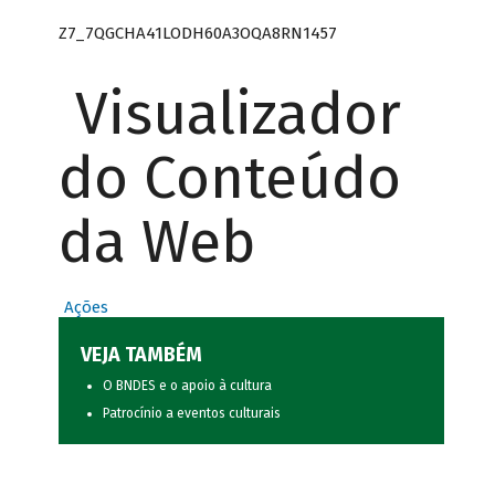
Z7_7QGCHA41LODH60A3OQA8RN1457
Visualizador
do Conteúdo
da Web
Ações
VEJA TAMBÉM
O BNDES e o apoio à cultura
Patrocínio a eventos culturais