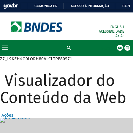
COMUNICA BR
ACESSO À INFORMAÇÃO
PARTI
ENGLISH
ACESSIBILIDADE
A+
A-
Busca
Z7_L9KEH4O0LORH80ALCLTPF80S71
Visualizador do
Conteúdo da Web
Ações
Destaques Prin