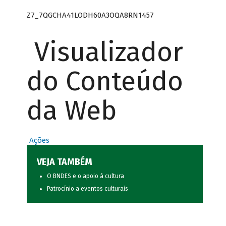
Z7_7QGCHA41LODH60A3OQA8RN1457
Visualizador
do Conteúdo
da Web
Ações
VEJA TAMBÉM
O BNDES e o apoio à cultura
Patrocínio a eventos culturais