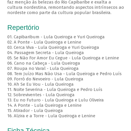
faz menção às belezas do Rio Capibaribe e exalta a
cultura nordestina, remontando aspectos intrínsecos ao
nordeste como parte da cultura popular brasileira.
Repertório
01. Capibaribum - Lula Queiroga e Yuri Queiroga
02. A Ponte - Lula Queiroga e Lenine
03. Cerca Viva - Lula Queiroga e Yuri Queiroga
04. Passagem Secreta - Lula Queiroga
05. Se Não For Amor Eu Cegue - Lula Queiroga e Lenine
06. Cano na Cabeça - Lula Queiroga
07. Roupa no Varal - Lula Queiroga
08. Tem Juízo Mas Não Usa - Lula Queiroga e Pedro Luís
09. Forró do Nevoeiro - Lula Queiroga
10. Ah Se Eu Vou - Lula Queiroga
11. Noite Severina - Lula Queiroga e Pedro Luís
12. Sobreviventes - Lula Queiroga
13. Eu no Futuro - Lula Queiroga e Lulu Oliveira
14. A Ponte - Lula Queiroga e Lenine
15. Atirador - Lula Queiroga
16. Alzira e a Torre - Lula Queiroga e Lenine
Ficha Técnica