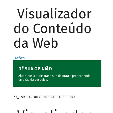
Visualizador
do Conteúdo
da Web
Ações
DÊ SUA OPINIÃO
Ajude-nos a aprimorar o site do BNDES preenchendo
uma rápida
pesquisa
.
Z7_L9KEH4O0LORH80ALCLTPF80SN7