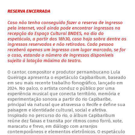
RESERVA ENCERRADA
Caso não tenha conseguido fazer a reserva de ingresso
pela internet, você ainda pode encontrar ingressos na
recepção do Espaço Cultural BNDES, no dia do
espetáculo, a partir das 18h30, caso haja sobra dentre os
ingressos reservados e não retirados. Cada pessoa
receberá apenas um ingresso com lugar marcado, se for
o caso, estando o número de ingressos disponíveis
sujeito à lotação máxima do teatro.
O cantor, compositor e produtor pernambucano Lula
Queiroga apresenta o espetáculo Capibaribum, baseado
em seu mais recente trabalho fonográfico, lançado em
2024. No palco, o artista conduz o público por uma
experiência musical que conecta território, memória e
experimentação sonora a partir do rio Capibaribe,
principal via natural que atravessa o Recife e define sua
paisagem e identidade cultural, social e afetiva.
Inspirado no percurso do rio, o álbum Capibaribum
reúne dez faixas e transita por ritmos como forró, xote,
maracatu e frevo, em diálogo com arranjos
contemporâneos e elementos eletrônicos. O espetáculo