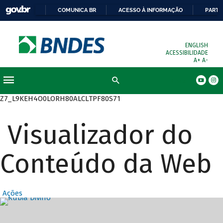
COMUNICA BR
ACESSO À INFORMAÇÃO
PARTI
ENGLISH
ACESSIBILIDADE
A+
A-
Busca
Z7_L9KEH4O0LORH80ALCLTPF80S71
Visualizador do
Conteúdo da Web
Ações
Destaques Prin