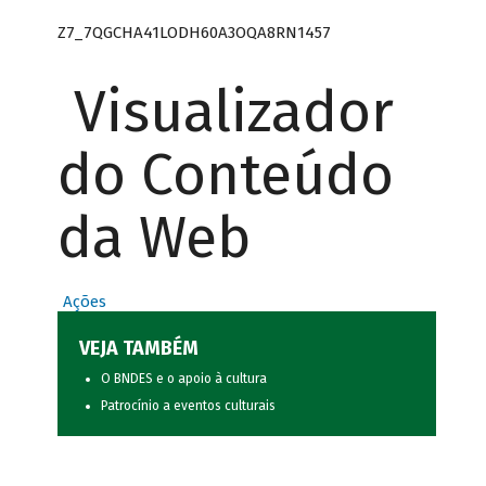
Z7_7QGCHA41LODH60A3OQA8RN1457
Visualizador
do Conteúdo
da Web
Ações
VEJA TAMBÉM
O BNDES e o apoio à cultura
Patrocínio a eventos culturais