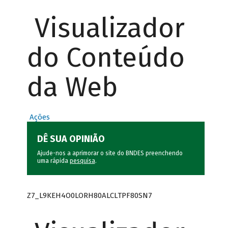
Visualizador
do Conteúdo
da Web
Ações
DÊ SUA OPINIÃO
Ajude-nos a aprimorar o site do BNDES preenchendo
uma rápida
pesquisa
.
Z7_L9KEH4O0LORH80ALCLTPF80SN7