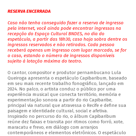
RESERVA ENCERRADA
Caso não tenha conseguido fazer a reserva de ingresso
pela internet, você ainda pode encontrar ingressos na
recepção do Espaço Cultural BNDES, no dia do
espetáculo, a partir das 18h30, caso haja sobra dentre os
ingressos reservados e não retirados. Cada pessoa
receberá apenas um ingresso com lugar marcado, se for
o caso, estando o número de ingressos disponíveis
sujeito à lotação máxima do teatro.
O cantor, compositor e produtor pernambucano Lula
Queiroga apresenta o espetáculo Capibaribum, baseado
em seu mais recente trabalho fonográfico, lançado em
2024. No palco, o artista conduz o público por uma
experiência musical que conecta território, memória e
experimentação sonora a partir do rio Capibaribe,
principal via natural que atravessa o Recife e define sua
paisagem e identidade cultural, social e afetiva.
Inspirado no percurso do rio, o álbum Capibaribum
reúne dez faixas e transita por ritmos como forró, xote,
maracatu e frevo, em diálogo com arranjos
contemporâneos e elementos eletrônicos. O espetáculo