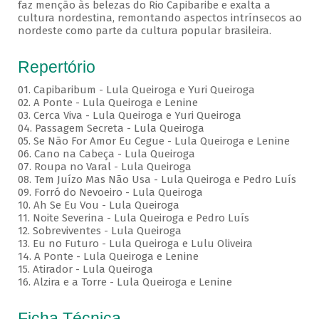
faz menção às belezas do Rio Capibaribe e exalta a
cultura nordestina, remontando aspectos intrínsecos ao
nordeste como parte da cultura popular brasileira.
Repertório
01. Capibaribum - Lula Queiroga e Yuri Queiroga
02. A Ponte - Lula Queiroga e Lenine
03. Cerca Viva - Lula Queiroga e Yuri Queiroga
04. Passagem Secreta - Lula Queiroga
05. Se Não For Amor Eu Cegue - Lula Queiroga e Lenine
06. Cano na Cabeça - Lula Queiroga
07. Roupa no Varal - Lula Queiroga
08. Tem Juízo Mas Não Usa - Lula Queiroga e Pedro Luís
09. Forró do Nevoeiro - Lula Queiroga
10. Ah Se Eu Vou - Lula Queiroga
11. Noite Severina - Lula Queiroga e Pedro Luís
12. Sobreviventes - Lula Queiroga
13. Eu no Futuro - Lula Queiroga e Lulu Oliveira
14. A Ponte - Lula Queiroga e Lenine
15. Atirador - Lula Queiroga
16. Alzira e a Torre - Lula Queiroga e Lenine
Ficha Técnica