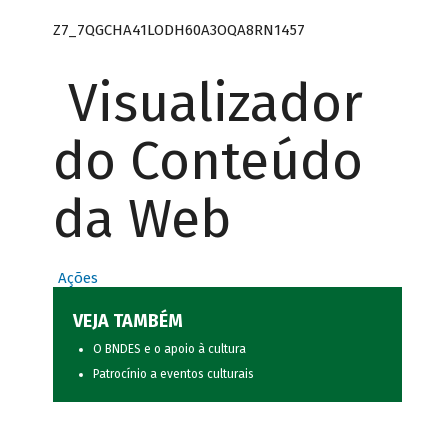
Z7_7QGCHA41LODH60A3OQA8RN1457
Visualizador
do Conteúdo
da Web
Ações
VEJA TAMBÉM
O BNDES e o apoio à cultura
Patrocínio a eventos culturais