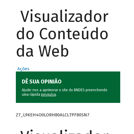
Visualizador
do Conteúdo
da Web
Ações
DÊ SUA OPINIÃO
Ajude-nos a aprimorar o site do BNDES preenchendo
uma rápida
pesquisa
.
Z7_L9KEH4O0LORH80ALCLTPF80SN7