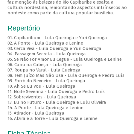
faz menção às belezas do Rio Capibaribe e exalta a
cultura nordestina, remontando aspectos intrínsecos ao
nordeste como parte da cultura popular brasileira.
Repertório
01. Capibaribum - Lula Queiroga e Yuri Queiroga
02. A Ponte - Lula Queiroga e Lenine
03. Cerca Viva - Lula Queiroga e Yuri Queiroga
04. Passagem Secreta - Lula Queiroga
05. Se Não For Amor Eu Cegue - Lula Queiroga e Lenine
06. Cano na Cabeça - Lula Queiroga
07. Roupa no Varal - Lula Queiroga
08. Tem Juízo Mas Não Usa - Lula Queiroga e Pedro Luís
09. Forró do Nevoeiro - Lula Queiroga
10. Ah Se Eu Vou - Lula Queiroga
11. Noite Severina - Lula Queiroga e Pedro Luís
12. Sobreviventes - Lula Queiroga
13. Eu no Futuro - Lula Queiroga e Lulu Oliveira
14. A Ponte - Lula Queiroga e Lenine
15. Atirador - Lula Queiroga
16. Alzira e a Torre - Lula Queiroga e Lenine
Ficha Técnica