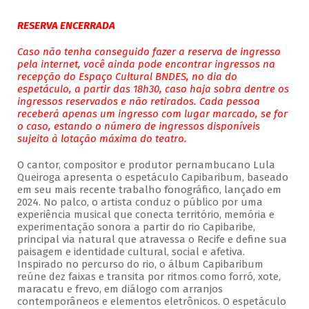
RESERVA ENCERRADA
Caso não tenha conseguido fazer a reserva de ingresso
pela internet, você ainda pode encontrar ingressos na
recepção do Espaço Cultural BNDES, no dia do
espetáculo, a partir das 18h30, caso haja sobra dentre os
ingressos reservados e não retirados. Cada pessoa
receberá apenas um ingresso com lugar marcado, se for
o caso, estando o número de ingressos disponíveis
sujeito à lotação máxima do teatro.
O cantor, compositor e produtor pernambucano Lula
Queiroga apresenta o espetáculo Capibaribum, baseado
em seu mais recente trabalho fonográfico, lançado em
2024. No palco, o artista conduz o público por uma
experiência musical que conecta território, memória e
experimentação sonora a partir do rio Capibaribe,
principal via natural que atravessa o Recife e define sua
paisagem e identidade cultural, social e afetiva.
Inspirado no percurso do rio, o álbum Capibaribum
reúne dez faixas e transita por ritmos como forró, xote,
maracatu e frevo, em diálogo com arranjos
contemporâneos e elementos eletrônicos. O espetáculo