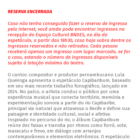
RESERVA ENCERRADA
Caso não tenha conseguido fazer a reserva de ingresso
pela internet, você ainda pode encontrar ingressos na
recepção do Espaço Cultural BNDES, no dia do
espetáculo, a partir das 18h30, caso haja sobra dentre os
ingressos reservados e não retirados. Cada pessoa
receberá apenas um ingresso com lugar marcado, se for
o caso, estando o número de ingressos disponíveis
sujeito à lotação máxima do teatro.
O cantor, compositor e produtor pernambucano Lula
Queiroga apresenta o espetáculo Capibaribum, baseado
em seu mais recente trabalho fonográfico, lançado em
2024. No palco, o artista conduz o público por uma
experiência musical que conecta território, memória e
experimentação sonora a partir do rio Capibaribe,
principal via natural que atravessa o Recife e define sua
paisagem e identidade cultural, social e afetiva.
Inspirado no percurso do rio, o álbum Capibaribum
reúne dez faixas e transita por ritmos como forró, xote,
maracatu e frevo, em diálogo com arranjos
contemporâneos e elementos eletrônicos. O espetáculo