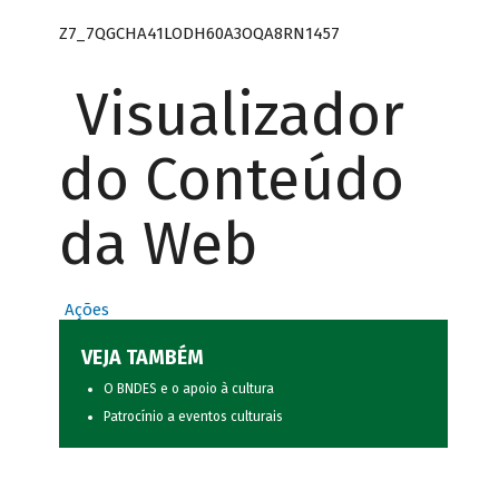
Z7_7QGCHA41LODH60A3OQA8RN1457
Visualizador
do Conteúdo
da Web
Ações
VEJA TAMBÉM
O BNDES e o apoio à cultura
Patrocínio a eventos culturais