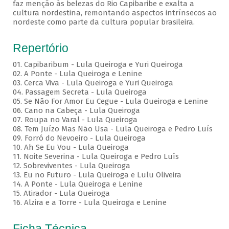
faz menção às belezas do Rio Capibaribe e exalta a
cultura nordestina, remontando aspectos intrínsecos ao
nordeste como parte da cultura popular brasileira.
Repertório
01. Capibaribum - Lula Queiroga e Yuri Queiroga
02. A Ponte - Lula Queiroga e Lenine
03. Cerca Viva - Lula Queiroga e Yuri Queiroga
04. Passagem Secreta - Lula Queiroga
05. Se Não For Amor Eu Cegue - Lula Queiroga e Lenine
06. Cano na Cabeça - Lula Queiroga
07. Roupa no Varal - Lula Queiroga
08. Tem Juízo Mas Não Usa - Lula Queiroga e Pedro Luís
09. Forró do Nevoeiro - Lula Queiroga
10. Ah Se Eu Vou - Lula Queiroga
11. Noite Severina - Lula Queiroga e Pedro Luís
12. Sobreviventes - Lula Queiroga
13. Eu no Futuro - Lula Queiroga e Lulu Oliveira
14. A Ponte - Lula Queiroga e Lenine
15. Atirador - Lula Queiroga
16. Alzira e a Torre - Lula Queiroga e Lenine
Ficha Técnica