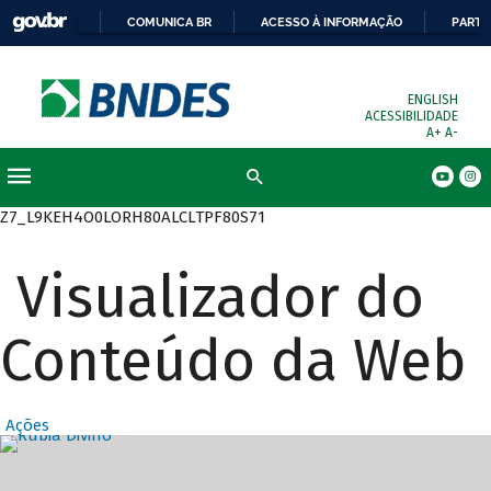
COMUNICA BR
ACESSO À INFORMAÇÃO
PARTI
ENGLISH
ACESSIBILIDADE
A+
A-
Busca
Z7_L9KEH4O0LORH80ALCLTPF80S71
Visualizador do
Conteúdo da Web
Ações
Destaques Prin