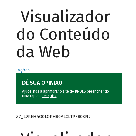
Visualizador
do Conteúdo
da Web
Ações
DÊ SUA OPINIÃO
Ajude-nos a aprimorar o site do BNDES preenchendo
uma rápida
pesquisa
.
Z7_L9KEH4O0LORH80ALCLTPF80SN7