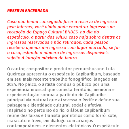
RESERVA ENCERRADA
Caso não tenha conseguido fazer a reserva de ingresso
pela internet, você ainda pode encontrar ingressos na
recepção do Espaço Cultural BNDES, no dia do
espetáculo, a partir das 18h30, caso haja sobra dentre os
ingressos reservados e não retirados. Cada pessoa
receberá apenas um ingresso com lugar marcado, se for
o caso, estando o número de ingressos disponíveis
sujeito à lotação máxima do teatro.
O cantor, compositor e produtor pernambucano Lula
Queiroga apresenta o espetáculo Capibaribum, baseado
em seu mais recente trabalho fonográfico, lançado em
2024. No palco, o artista conduz o público por uma
experiência musical que conecta território, memória e
experimentação sonora a partir do rio Capibaribe,
principal via natural que atravessa o Recife e define sua
paisagem e identidade cultural, social e afetiva.
Inspirado no percurso do rio, o álbum Capibaribum
reúne dez faixas e transita por ritmos como forró, xote,
maracatu e frevo, em diálogo com arranjos
contemporâneos e elementos eletrônicos. O espetáculo