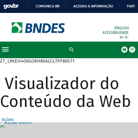
COMUNICA BR
ACESSO À INFORMAÇÃO
PARTI
ENGLISH
ACESSIBILIDADE
A+
A-
Busca
Z7_L9KEH4O0LORH80ALCLTPF80S71
Visualizador do
Conteúdo da Web
Ações
Destaques Prin