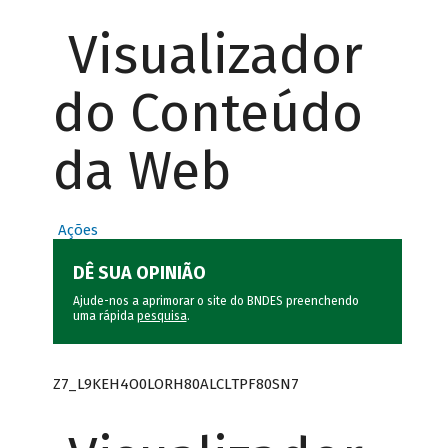
Visualizador
do Conteúdo
da Web
Ações
DÊ SUA OPINIÃO
Ajude-nos a aprimorar o site do BNDES preenchendo
uma rápida
pesquisa
.
Z7_L9KEH4O0LORH80ALCLTPF80SN7