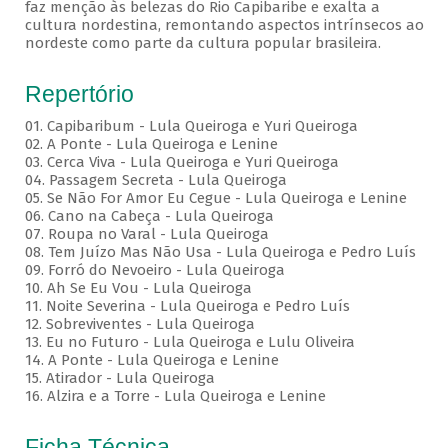
faz menção às belezas do Rio Capibaribe e exalta a
cultura nordestina, remontando aspectos intrínsecos ao
nordeste como parte da cultura popular brasileira.
Repertório
01. Capibaribum - Lula Queiroga e Yuri Queiroga
02. A Ponte - Lula Queiroga e Lenine
03. Cerca Viva - Lula Queiroga e Yuri Queiroga
04. Passagem Secreta - Lula Queiroga
05. Se Não For Amor Eu Cegue - Lula Queiroga e Lenine
06. Cano na Cabeça - Lula Queiroga
07. Roupa no Varal - Lula Queiroga
08. Tem Juízo Mas Não Usa - Lula Queiroga e Pedro Luís
09. Forró do Nevoeiro - Lula Queiroga
10. Ah Se Eu Vou - Lula Queiroga
11. Noite Severina - Lula Queiroga e Pedro Luís
12. Sobreviventes - Lula Queiroga
13. Eu no Futuro - Lula Queiroga e Lulu Oliveira
14. A Ponte - Lula Queiroga e Lenine
15. Atirador - Lula Queiroga
16. Alzira e a Torre - Lula Queiroga e Lenine
Ficha Técnica