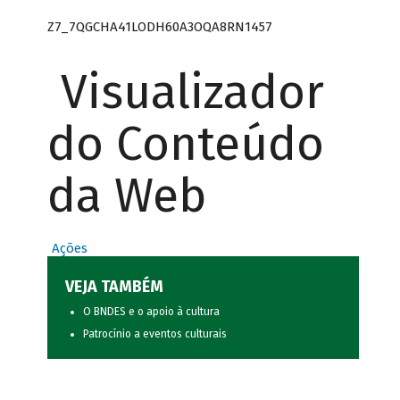
Z7_7QGCHA41LODH60A3OQA8RN1457
Visualizador
do Conteúdo
da Web
Ações
VEJA TAMBÉM
O BNDES e o apoio à cultura
Patrocínio a eventos culturais