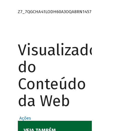
Z7_7QGCHA41LODH60A3OQA8RN1457
Visualizador
do
Conteúdo
da Web
Ações
VEJA TAMBÉM