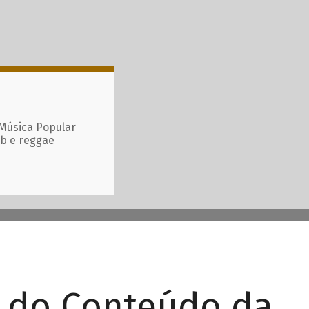
 Música Popular
ub e reggae
r do Conteúdo da