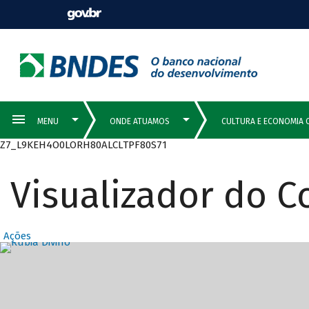
Z7_L9KEH4O0LORH80ALCLTPF80S71
Visualizador do 
Ações
Destaques Prin