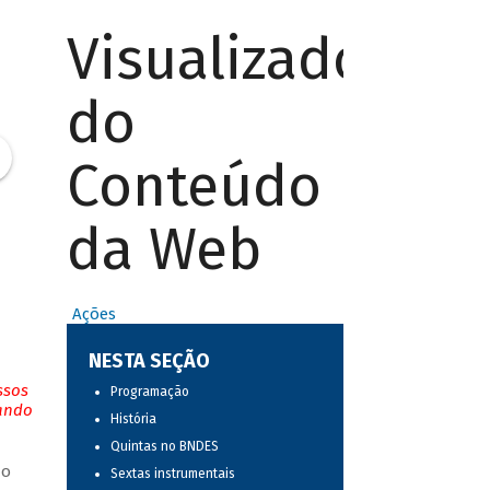
Visualizador
do
Conteúdo
da Web
Ações
NESTA SEÇÃO
ssos
Programação
tando
História
Quintas no BNDES
do
Sextas instrumentais