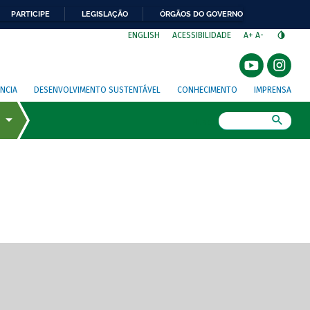
PARTICIPE
LEGISLAÇÃO
ÓRGÃOS DO GOVERNO
⁣
ENGLISH
ACESSIBILIDADE
A+
A-
NCIA
DESENVOLVIMENTO SUSTENTÁVEL
CONHECIMENTO
IMPRENSA
Busca
gem de tela