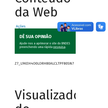
da Web
Ações
DÊ SUA OPINIÃO
Ajude-nos a aprimorar o site do BNDES
preenchendo uma rápida
pesquisa
.
Z7_L9KEH4O0LORH80ALCLTPF80SN7
Visualizador