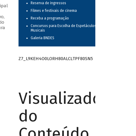
Reserva de ingressos
ipal
Filmes e festivais de cinema
vo,
Receba a programação
io
Concursos para Escolha de Espetáculos
ura
Musicais
Galeria BNDES
Z7_L9KEH4O0LORH80ALCLTPF80SN5
Visualizador
do
Conteúdo