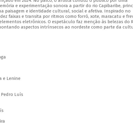
ançado em 2024. No palco, o artista conduz o público por uma
emória e experimentação sonora a partir do rio Capibaribe, princ
ua paisagem e identidade cultural, social e afetiva. Inspirado no
ez faixas e transita por ritmos como forró, xote, maracatu e fre
lementos eletrônicos. O espetáculo faz menção às belezas do R
emontando aspectos intrínsecos ao nordeste como parte da cult
oga
a
a e Lenine
 Pedro Luís
ís
ira