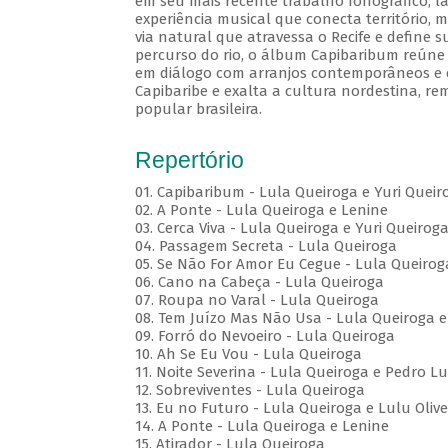
em seu mais recente trabalho fonográfico, l
experiência musical que conecta território, m
via natural que atravessa o Recife e define s
percurso do rio, o álbum Capibaribum reúne d
em diálogo com arranjos contemporâneos e e
Capibaribe e exalta a cultura nordestina, r
popular brasileira.
Repertório
01. Capibaribum - Lula Queiroga e Yuri Queir
02. A Ponte - Lula Queiroga e Lenine
03. Cerca Viva - Lula Queiroga e Yuri Queirog
04. Passagem Secreta - Lula Queiroga
05. Se Não For Amor Eu Cegue - Lula Queirog
06. Cano na Cabeça - Lula Queiroga
07. Roupa no Varal - Lula Queiroga
08. Tem Juízo Mas Não Usa - Lula Queiroga e
09. Forró do Nevoeiro - Lula Queiroga
10. Ah Se Eu Vou - Lula Queiroga
11. Noite Severina - Lula Queiroga e Pedro Lu
12. Sobreviventes - Lula Queiroga
13. Eu no Futuro - Lula Queiroga e Lulu Olive
14. A Ponte - Lula Queiroga e Lenine
15. Atirador - Lula Queiroga