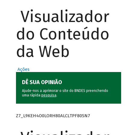
Visualizador
do Conteúdo
da Web
Ações
DÊ SUA OPINIÃO
Ajude-nos a aprimorar o site do BNDES preenchendo
uma rápida
pesquisa
.
Z7_L9KEH4O0LORH80ALCLTPF80SN7