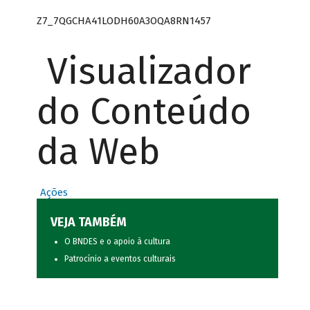
Z7_7QGCHA41LODH60A3OQA8RN1457
Visualizador
do Conteúdo
da Web
Ações
VEJA TAMBÉM
O BNDES e o apoio à cultura
Patrocínio a eventos culturais