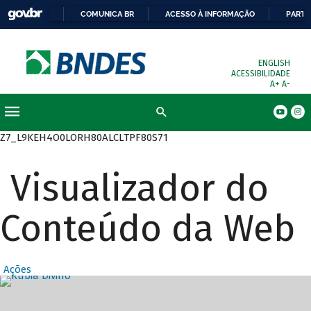
COMUNICA BR
ACESSO À INFORMAÇÃO
PARTI
ENGLISH
ACESSIBILIDADE
A+
A-
Busca
Z7_L9KEH4O0LORH80ALCLTPF80S71
Visualizador do
Conteúdo da Web
Ações
Destaques Prin