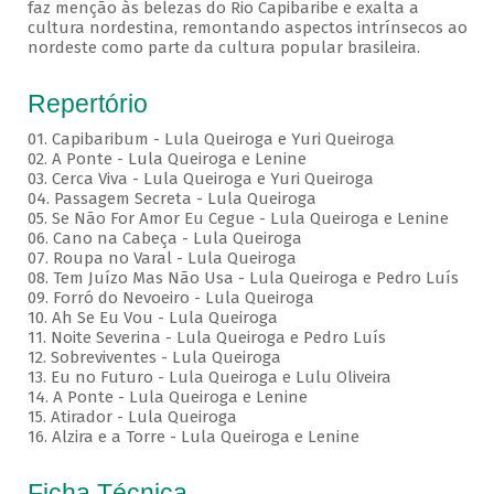
faz menção às belezas do Rio Capibaribe e exalta a
cultura nordestina, remontando aspectos intrínsecos ao
nordeste como parte da cultura popular brasileira.
Repertório
01. Capibaribum - Lula Queiroga e Yuri Queiroga
02. A Ponte - Lula Queiroga e Lenine
03. Cerca Viva - Lula Queiroga e Yuri Queiroga
04. Passagem Secreta - Lula Queiroga
05. Se Não For Amor Eu Cegue - Lula Queiroga e Lenine
06. Cano na Cabeça - Lula Queiroga
07. Roupa no Varal - Lula Queiroga
08. Tem Juízo Mas Não Usa - Lula Queiroga e Pedro Luís
09. Forró do Nevoeiro - Lula Queiroga
10. Ah Se Eu Vou - Lula Queiroga
11. Noite Severina - Lula Queiroga e Pedro Luís
12. Sobreviventes - Lula Queiroga
13. Eu no Futuro - Lula Queiroga e Lulu Oliveira
14. A Ponte - Lula Queiroga e Lenine
15. Atirador - Lula Queiroga
16. Alzira e a Torre - Lula Queiroga e Lenine
Ficha Técnica