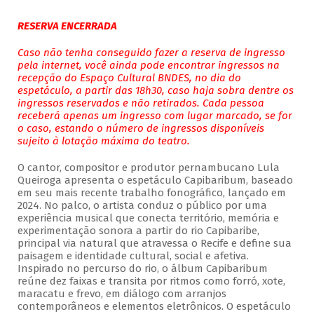
RESERVA ENCERRADA
Caso não tenha conseguido fazer a reserva de ingresso
pela internet, você ainda pode encontrar ingressos na
recepção do Espaço Cultural BNDES, no dia do
espetáculo, a partir das 18h30, caso haja sobra dentre os
ingressos reservados e não retirados. Cada pessoa
receberá apenas um ingresso com lugar marcado, se for
o caso, estando o número de ingressos disponíveis
sujeito à lotação máxima do teatro.
O cantor, compositor e produtor pernambucano Lula
Queiroga apresenta o espetáculo Capibaribum, baseado
em seu mais recente trabalho fonográfico, lançado em
2024. No palco, o artista conduz o público por uma
experiência musical que conecta território, memória e
experimentação sonora a partir do rio Capibaribe,
principal via natural que atravessa o Recife e define sua
paisagem e identidade cultural, social e afetiva.
Inspirado no percurso do rio, o álbum Capibaribum
reúne dez faixas e transita por ritmos como forró, xote,
maracatu e frevo, em diálogo com arranjos
contemporâneos e elementos eletrônicos. O espetáculo