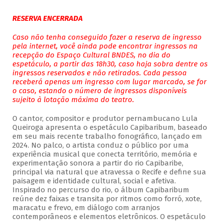
RESERVA ENCERRADA
Caso não tenha conseguido fazer a reserva de ingresso
pela internet, você ainda pode encontrar ingressos na
recepção do Espaço Cultural BNDES, no dia do
espetáculo, a partir das 18h30, caso haja sobra dentre os
ingressos reservados e não retirados. Cada pessoa
receberá apenas um ingresso com lugar marcado, se for
o caso, estando o número de ingressos disponíveis
sujeito à lotação máxima do teatro.
O cantor, compositor e produtor pernambucano Lula
Queiroga apresenta o espetáculo Capibaribum, baseado
em seu mais recente trabalho fonográfico, lançado em
2024. No palco, o artista conduz o público por uma
experiência musical que conecta território, memória e
experimentação sonora a partir do rio Capibaribe,
principal via natural que atravessa o Recife e define sua
paisagem e identidade cultural, social e afetiva.
Inspirado no percurso do rio, o álbum Capibaribum
reúne dez faixas e transita por ritmos como forró, xote,
maracatu e frevo, em diálogo com arranjos
contemporâneos e elementos eletrônicos. O espetáculo