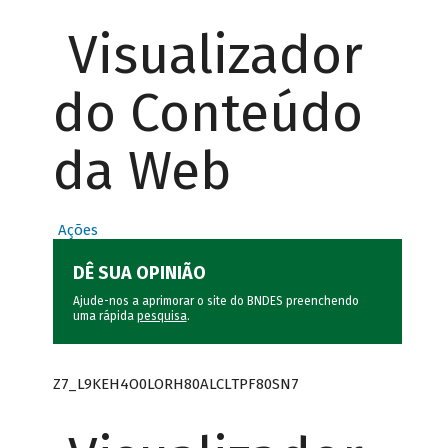
Visualizador
do Conteúdo
da Web
Ações
DÊ SUA OPINIÃO
Ajude-nos a aprimorar o site do BNDES preenchendo
uma rápida
pesquisa
.
Z7_L9KEH4O0LORH80ALCLTPF80SN7