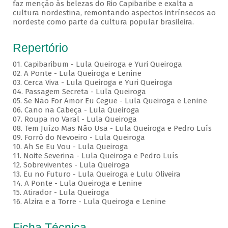
faz menção às belezas do Rio Capibaribe e exalta a
cultura nordestina, remontando aspectos intrínsecos ao
nordeste como parte da cultura popular brasileira.
Repertório
01. Capibaribum - Lula Queiroga e Yuri Queiroga
02. A Ponte - Lula Queiroga e Lenine
03. Cerca Viva - Lula Queiroga e Yuri Queiroga
04. Passagem Secreta - Lula Queiroga
05. Se Não For Amor Eu Cegue - Lula Queiroga e Lenine
06. Cano na Cabeça - Lula Queiroga
07. Roupa no Varal - Lula Queiroga
08. Tem Juízo Mas Não Usa - Lula Queiroga e Pedro Luís
09. Forró do Nevoeiro - Lula Queiroga
10. Ah Se Eu Vou - Lula Queiroga
11. Noite Severina - Lula Queiroga e Pedro Luís
12. Sobreviventes - Lula Queiroga
13. Eu no Futuro - Lula Queiroga e Lulu Oliveira
14. A Ponte - Lula Queiroga e Lenine
15. Atirador - Lula Queiroga
16. Alzira e a Torre - Lula Queiroga e Lenine
Ficha Técnica