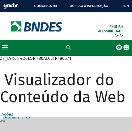
COMUNICA BR
ACESSO À INFORMAÇÃO
PARTI
ENGLISH
ACESSIBILIDADE
A+
A-
Busca
Z7_L9KEH4O0LORH80ALCLTPF80S71
Visualizador do
Conteúdo da Web
Ações
Destaques Prin