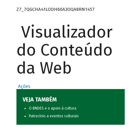
Z7_7QGCHA41LODH60A3OQA8RN1457
Visualizador
do Conteúdo
da Web
Ações
VEJA TAMBÉM
O BNDES e o apoio à cultura
Patrocínio a eventos culturais