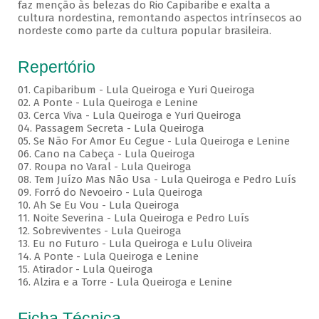
faz menção às belezas do Rio Capibaribe e exalta a
cultura nordestina, remontando aspectos intrínsecos ao
nordeste como parte da cultura popular brasileira.
Repertório
01. Capibaribum - Lula Queiroga e Yuri Queiroga
02. A Ponte - Lula Queiroga e Lenine
03. Cerca Viva - Lula Queiroga e Yuri Queiroga
04. Passagem Secreta - Lula Queiroga
05. Se Não For Amor Eu Cegue - Lula Queiroga e Lenine
06. Cano na Cabeça - Lula Queiroga
07. Roupa no Varal - Lula Queiroga
08. Tem Juízo Mas Não Usa - Lula Queiroga e Pedro Luís
09. Forró do Nevoeiro - Lula Queiroga
10. Ah Se Eu Vou - Lula Queiroga
11. Noite Severina - Lula Queiroga e Pedro Luís
12. Sobreviventes - Lula Queiroga
13. Eu no Futuro - Lula Queiroga e Lulu Oliveira
14. A Ponte - Lula Queiroga e Lenine
15. Atirador - Lula Queiroga
16. Alzira e a Torre - Lula Queiroga e Lenine
Ficha Técnica