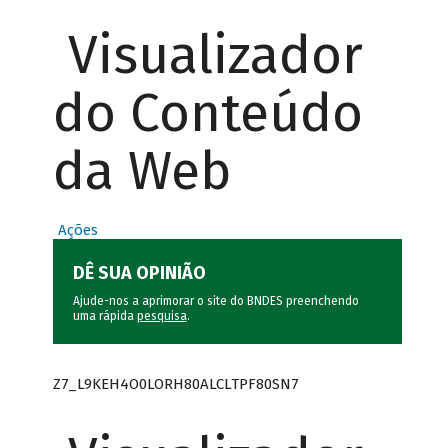
Visualizador
do Conteúdo
da Web
Ações
DÊ SUA OPINIÃO
Ajude-nos a aprimorar o site do BNDES preenchendo
uma rápida
pesquisa
.
Z7_L9KEH4O0LORH80ALCLTPF80SN7