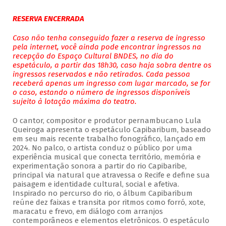
RESERVA ENCERRADA
Caso não tenha conseguido fazer a reserva de ingresso
pela internet, você ainda pode encontrar ingressos na
recepção do Espaço Cultural BNDES, no dia do
espetáculo, a partir das 18h30, caso haja sobra dentre os
ingressos reservados e não retirados. Cada pessoa
receberá apenas um ingresso com lugar marcado, se for
o caso, estando o número de ingressos disponíveis
sujeito à lotação máxima do teatro.
O cantor, compositor e produtor pernambucano Lula
Queiroga apresenta o espetáculo Capibaribum, baseado
em seu mais recente trabalho fonográfico, lançado em
2024. No palco, o artista conduz o público por uma
experiência musical que conecta território, memória e
experimentação sonora a partir do rio Capibaribe,
principal via natural que atravessa o Recife e define sua
paisagem e identidade cultural, social e afetiva.
Inspirado no percurso do rio, o álbum Capibaribum
reúne dez faixas e transita por ritmos como forró, xote,
maracatu e frevo, em diálogo com arranjos
contemporâneos e elementos eletrônicos. O espetáculo