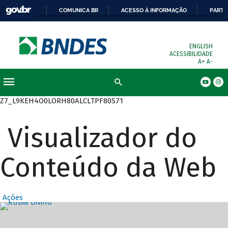
COMUNICA BR
ACESSO À INFORMAÇÃO
PARTI
ENGLISH
ACESSIBILIDADE
A+
A-
Busca
Z7_L9KEH4O0LORH80ALCLTPF80S71
Visualizador do
Conteúdo da Web
Ações
Destaques Prin