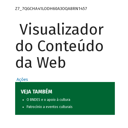
Z7_7QGCHA41LODH60A3OQA8RN1457
Visualizador
do Conteúdo
da Web
Ações
VEJA TAMBÉM
O BNDES e o apoio à cultura
Patrocínio a eventos culturais