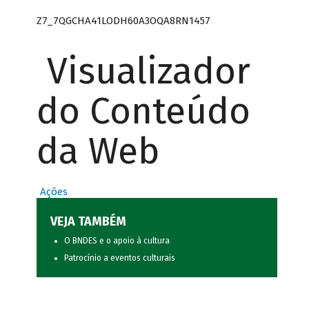
Z7_7QGCHA41LODH60A3OQA8RN1457
Visualizador
do Conteúdo
da Web
Ações
VEJA TAMBÉM
O BNDES e o apoio à cultura
Patrocínio a eventos culturais