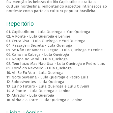
faz menção às belezas do Rio Capibaribe e exalta a
cultura nordestina, remontando aspectos intrínsecos ao
nordeste como parte da cultura popular brasileira.
Repertório
01. Capibaribum - Lula Queiroga e Yuri Queiroga
02. A Ponte - Lula Queiroga e Lenine
03. Cerca Viva - Lula Queiroga e Yuri Queiroga
04. Passagem Secreta - Lula Queiroga
05. Se Não For Amor Eu Cegue - Lula Queiroga e Lenine
06. Cano na Cabeça - Lula Queiroga
07. Roupa no Varal - Lula Queiroga
08. Tem Juízo Mas Não Usa - Lula Queiroga e Pedro Luís
09. Forró do Nevoeiro - Lula Queiroga
10. Ah Se Eu Vou - Lula Queiroga
11. Noite Severina - Lula Queiroga e Pedro Luís
12. Sobreviventes - Lula Queiroga
13. Eu no Futuro - Lula Queiroga e Lulu Oliveira
14. A Ponte - Lula Queiroga e Lenine
15. Atirador - Lula Queiroga
16. Alzira e a Torre - Lula Queiroga e Lenine
Ficha Técnica