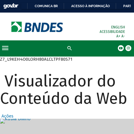
COMUNICA BR
ACESSO À INFORMAÇÃO
PARTI
ENGLISH
ACESSIBILIDADE
A+
A-
Busca
Z7_L9KEH4O0LORH80ALCLTPF80S71
Visualizador do
Conteúdo da Web
Ações
Destaques Prin