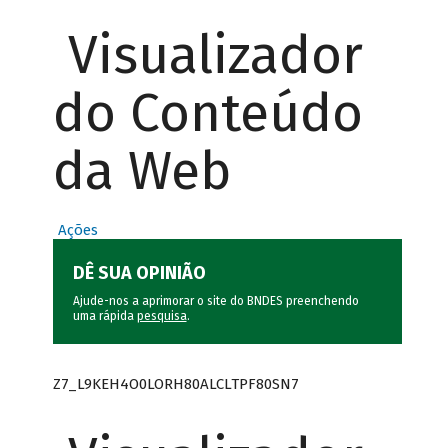
Visualizador
do Conteúdo
da Web
Ações
DÊ SUA OPINIÃO
Ajude-nos a aprimorar o site do BNDES preenchendo
uma rápida
pesquisa
.
Z7_L9KEH4O0LORH80ALCLTPF80SN7