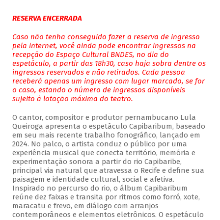
RESERVA ENCERRADA
Caso não tenha conseguido fazer a reserva de ingresso
pela internet, você ainda pode encontrar ingressos na
recepção do Espaço Cultural BNDES, no dia do
espetáculo, a partir das 18h30, caso haja sobra dentre os
ingressos reservados e não retirados. Cada pessoa
receberá apenas um ingresso com lugar marcado, se for
o caso, estando o número de ingressos disponíveis
sujeito à lotação máxima do teatro.
O cantor, compositor e produtor pernambucano Lula
Queiroga apresenta o espetáculo Capibaribum, baseado
em seu mais recente trabalho fonográfico, lançado em
2024. No palco, o artista conduz o público por uma
experiência musical que conecta território, memória e
experimentação sonora a partir do rio Capibaribe,
principal via natural que atravessa o Recife e define sua
paisagem e identidade cultural, social e afetiva.
Inspirado no percurso do rio, o álbum Capibaribum
reúne dez faixas e transita por ritmos como forró, xote,
maracatu e frevo, em diálogo com arranjos
contemporâneos e elementos eletrônicos. O espetáculo